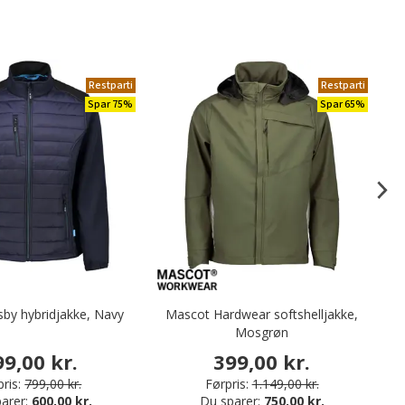
Restparti
Restparti
Spar 75%
Spar 65%
by hybridjakke, Navy
Mascot Hardwear softshelljakke,
Mosgrøn
99,00 kr.
399,00 kr.
ris:
799,00 kr.
Førpris:
1.149,00 kr.
arer:
600,00 kr.
Du sparer:
750,00 kr.