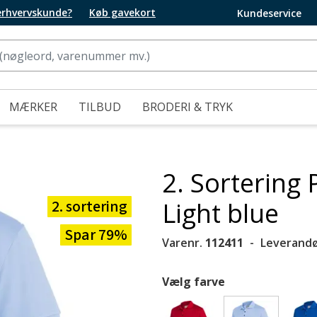
 erhvervskunde?
Køb gavekort
Kundeservice
MÆRKER
TILBUD
BRODERI & TRYK
2. Sortering 
2. sortering
Light blue
Spar 79%
Varenr.
112411
Leverandø
Vælg farve