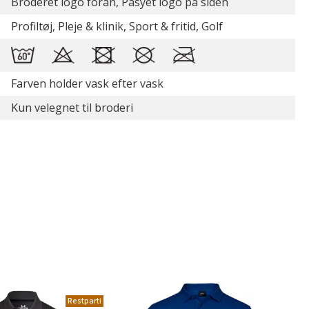
Broderet logo foran, Påsyet logo på siden
Profiltøj, Pleje & klinik, Sport & fritid, Golf
Farven holder vask efter vask
Kun velegnet til broderi
Restparti