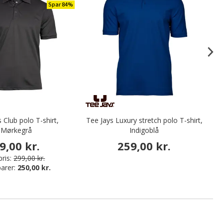
Spar 84%
 Club polo T-shirt,
Tee Jays Luxury stretch polo T-shirt,
Cl
Mørkegrå
Indigoblå
9,00 kr.
259,00 kr.
ris:
299,00 kr.
arer:
250,00 kr.