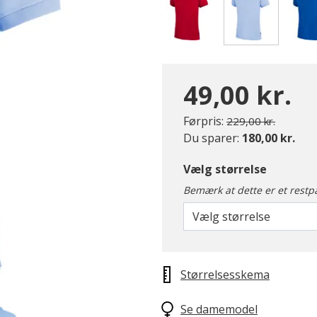
valgte
49,00 kr.
Pris nedsat fra
til
Førpris:
229,00 kr.
Du sparer:
180,00 kr.
Vælg størrelse
Bemærk at dette er et restp
Vælg størrelse
Størrelsesskema
Se damemodel