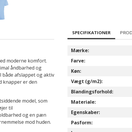
SPECIFIKATIONER
PROD
Mærke:
 med moderne komfort.
Farve:
optimal åndbarhed og
Køn:
l både afslappet og aktiv
Vægt (g/m2):
ed knapper er den
Blandingsforhold:
ætsiddende model, som
Materiale:
jer til
Egenskaber:
holdbarhed og en pæn
 fornemmelse mod huden.
Pasform: