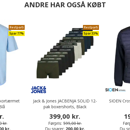
ANDRE HAR OGSÅ KØBT
Restparti
Restparti
Spar 77%
Spar 33%
t kortærmet
Jack & Jones JACBENJA SOLID 12-
SIOEN Cros
Blå
pak boxershorts, Black
r.
399,00 kr.
1
 kr.
Førpris:
599,00 kr.
Førp
00 kr.
Du sparer:
200,00 kr.
Du sp