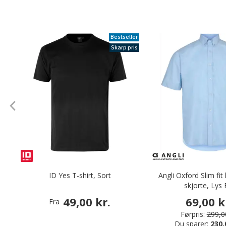
Bestseller
Skarp pris
ID Yes T-shirt, Sort
Angli Oxford Slim fi
skjorte, Lys 
49,00 kr.
69,00 k
Fra
Førpris:
299,00
Du sparer:
230,