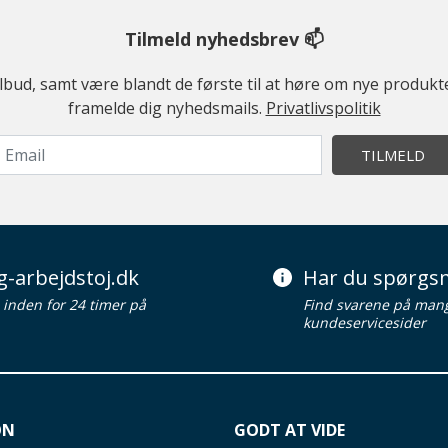
Tilmeld nyhedsbrev 📫
ilbud, samt være blandt de første til at høre om nye produk
framelde dig nyhedsmails.
Privatlivspolitik
TILMELD
g-arbejdstoj.dk
Har du spørgsm
d inden for 24 timer på
Find svarene på man
kundeservicesider
ON
GODT AT VIDE