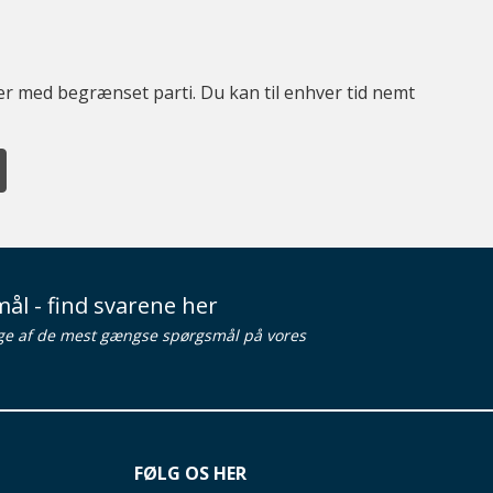
ter med begrænset parti. Du kan til enhver tid nemt
ål - find svarene her
ge af de mest gængse spørgsmål på vores
FØLG OS HER