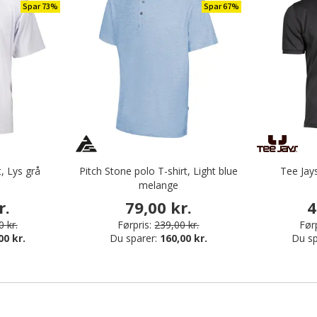
Spar 73%
Spar 67%
, Lys grå
Pitch Stone polo T-shirt, Light blue
Tee Jays
melange
r.
79,00 kr.
4
 kr.
Førpris:
239,00 kr.
Førp
00 kr.
Du sparer:
160,00 kr.
Du sp