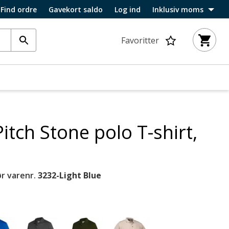
Find ordre
Gavekort saldo
Log ind
Inklusiv moms
Favoritter
Pitch Stone polo T-shirt,
r varenr.
3232-Light Blue