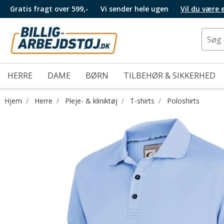
Gratis fragt over 599,-
Vi sender hele ugen
Vil du være
HERRE
DAME
BØRN
TILBEHØR & SIKKERHED
Hjem
Herre
Pleje- & kliniktøj
T-shirts
Poloshirts