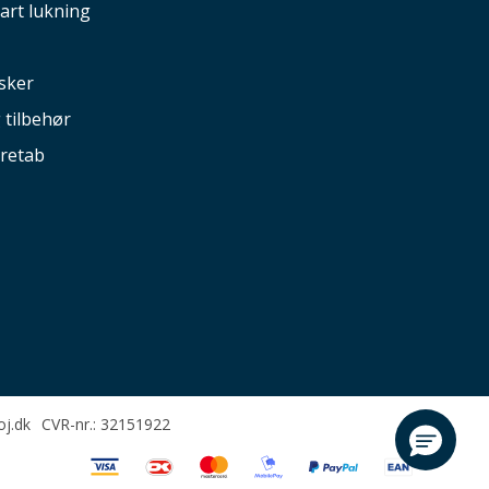
art lukning
sker
g tilbehør
retab
oj.dk
CVR-nr.: 32151922