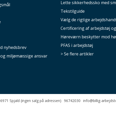
Lette sikkerhedssko med sm
gsmål
Tekstilguide
Vælg de rigtige arbejdshand
e
Certificering af arbejdstøj o
Høreværn beskytter mod hø
PFAS i arbejdstøj
ld nyhedsbrev
> Se flere artikler
e og miljømæssige ansvar
6971 Spjald (ingen salg på adressen)
96742030
info@billig-arbejdst