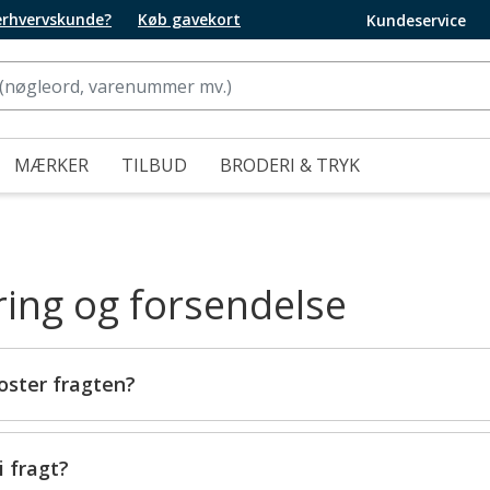
 erhvervskunde?
Køb gavekort
Kundeservice
MÆRKER
TILBUD
BRODERI & TRYK
ring og forsendelse
oster fragten?
i fragt?