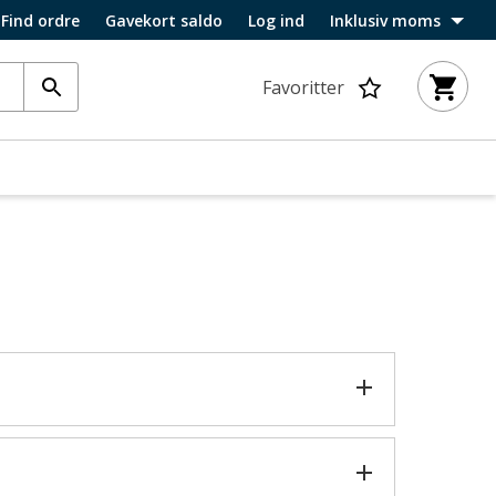
Find ordre
Gavekort saldo
Log ind
Inklusiv moms
Favoritter