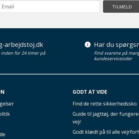
TILMELD
g-arbejdstoj.dk
Har du spørgsm
d inden for 24 timer på
Find svarene på man
kundeservicesider
ON
GODT AT VIDE
gelser
Find de rette sikkerhedssko
litik
Guide til jagttøj, der fungerer
vejr
Godt klædt på til alle vejrfor
ide