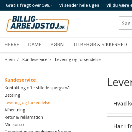
Gratis fragt over 599,-
Vi sender hele ugen
Vil du være
HERRE
DAME
BØRN
TILBEHØR & SIKKERHED
Hjem
Kundeservice
Levering og forsendelse
Leve
Kundeservice
Kontakt og ofte stillede spørgsmål
Betaling
Levering og forsendelse
Hvad k
Afhentning
Retur & reklamation
Min konto
Har I fr
Ordrestatus og ændringer på ordre