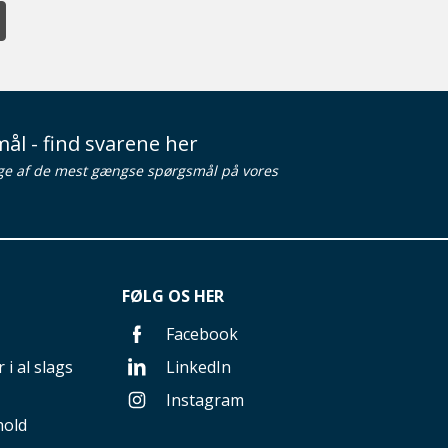
ål - find svarene her
ge af de mest gængse spørgsmål på vores
FØLG OS HER
Facebook
 i al slags
LinkedIn
Instagram
hold