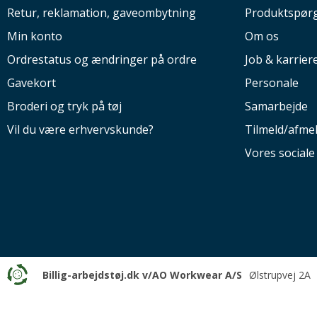
Retur, reklamation, gaveombytning
Produktspør
Min konto
Om os
Ordrestatus og ændringer på ordre
Job & karrier
Gavekort
Personale
Broderi og tryk på tøj
Samarbejde
Vil du være erhvervskunde?
Tilmeld/afme
Vores social
Billig-arbejdstøj.dk v/AO Workwear A/S
Ølstrupvej 2A