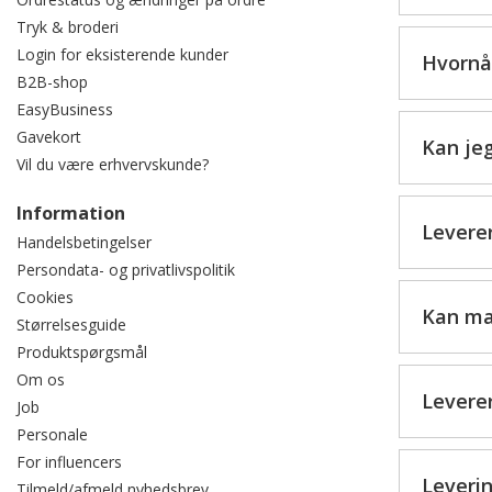
Tryk & broderi
Login for eksisterende kunder
Hvornå
B2B-shop
EasyBusiness
Gavekort
Kan je
Vil du være erhvervskunde?
Information
Leverer
Handelsbetingelser
Persondata- og privatlivspolitik
Cookies
Kan ma
Størrelsesguide
Produktspørgsmål
Om os
Leverer
Job
Personale
For influencers
Leverin
Tilmeld/afmeld nyhedsbrev