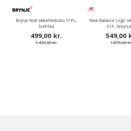
Brynje Bolt sikkerhedssko S1PL,
New Balance Logic si
Sort/Gul
S1P, Grey/L
499,00 kr.
549,00 k
1.439,00 kr.
1.879,00 kr