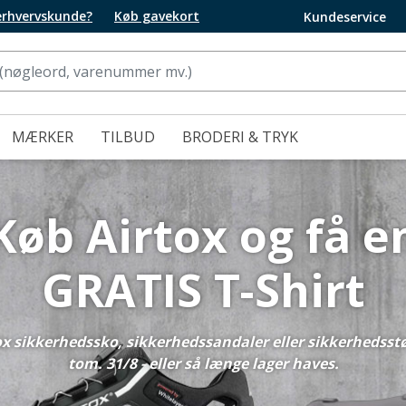
 erhvervskunde?
Køb gavekort
Kundeservice
MÆRKER
TILBUD
BRODERI & TRYK
Køb Airtox og få e
GRATIS T-Shirt
x sikkerhedssko, sikkerhedssandaler eller sikkerhedsst
tom. 31/8 - eller så længe lager haves.