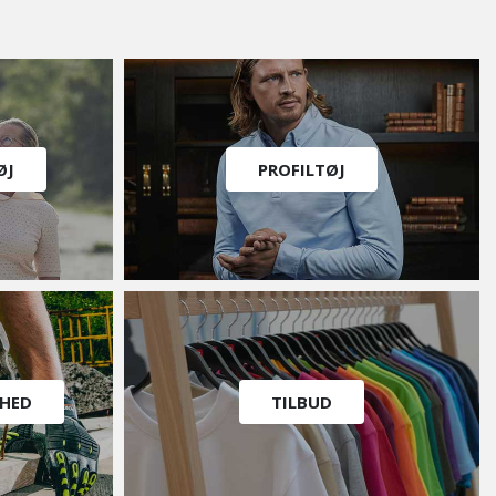
ØJ
PROFILTØJ
RHED
TILBUD