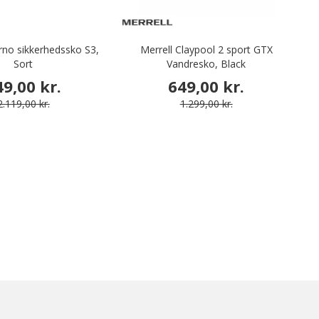
rno sikkerhedssko S3,
Merrell Claypool 2 sport GTX
V
Sort
Vandresko, Black
49,00 kr.
649,00 kr.
2.119,00 kr.
1.299,00 kr.