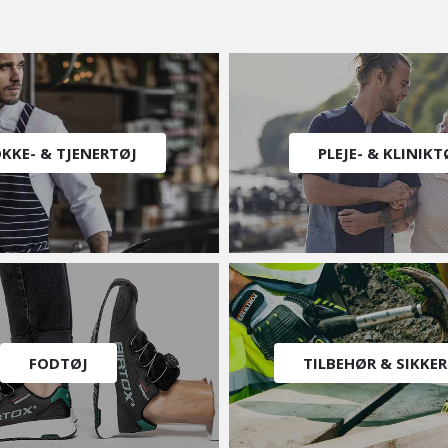
KKE- & TJENERTØJ
PLEJE- & KLINIKT
FODTØJ
TILBEHØR & SIKKE