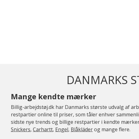
DANMARKS ST
Mange kendte mærker
Billig-arbejdstøj.dk har Danmarks største udvalg af arbe
restpartier online til priser, som tåler enhver sammenl
sidste nye trends og billige restpartier i kendte mærk
Snickers
,
Carhartt
,
Engel
,
Blåkläder
og mange flere.