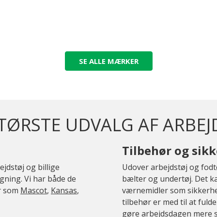
SE ALLE MÆRKER
ØRSTE UDVALG AF ARBEJ
Tilbehør og sik
jdstøj og billige
Udover arbejdstøj og fodt
igning. Vi har både de
bælter og undertøj. Det 
er som
Mascot
,
Kansas
,
værnemidler som sikkerhed
tilbehør er med til at fuld
gøre arbejdsdagen mere s