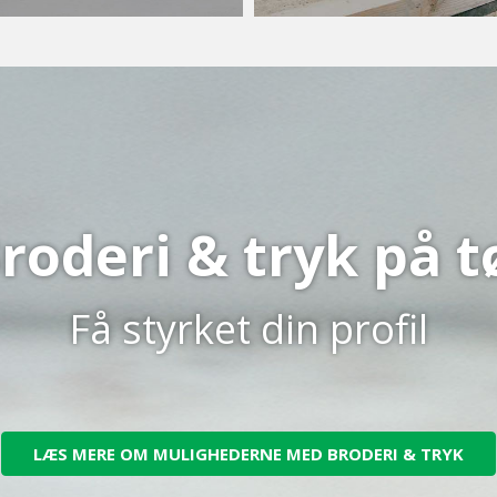
roderi & tryk på t
Få styrket din profil
LÆS MERE OM MULIGHEDERNE MED BRODERI & TRYK