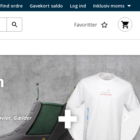
Find ordre
Gavekort saldo
Log ind
Inklusiv moms
Favoritter
n
øvler. Gælder