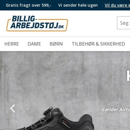
Gratis fragt over 599,-
Vi sender hele ugen
Vil du være
HERRE
DAME
BØRN
TILBEHØR & SIKKERHED
Gælder Airto