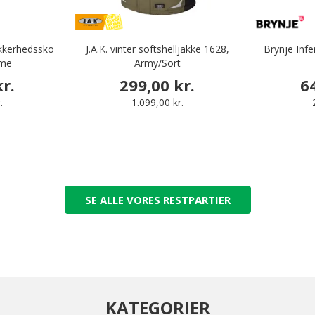
kkerhedssko
J.A.K. vinter softshelljakke 1628,
Brynje Infe
ime
Army/Sort
r.
299,00 kr.
6
.
1.099,00 kr.
SE ALLE VORES RESTPARTIER
KATEGORIER