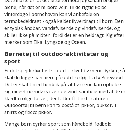
Det smarte er, at det lette termotøj også kan bruges
alene, når det er mildere vejr. Til de rigtig kolde
vinterdage i børnehaven kan vi anbefale en
termokedeldragt - også kaldet flyverdragt til børn. Den
er typisk åndbar, vandafvisende og vindafvisende, og
skiller ikke på midten, fordi det er en heldragt. Kig efter
mærker som Elka, Lyngsøe og Ocean.
Børnetøj til outdooraktiviteter og
sport
Er det spejderlivet eller outdoorlivet børnene dyrker, så
skal du kigge nærmere på outdoortøj fra fx Pinewood.
Det er skabt med henblik på, at børnene kan opholde
sig meget udendørs i vejr og vind, samtidig med at de er
klædt i rolige farver, der falder flot ind i naturen.
Outdoortøj til børn kan fx bestå af jakker, bukser, T-
shirts og fleecejakker.
Mange børn dyrker sport som håndbold, fodbold,