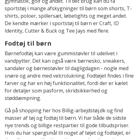
gymnastik, golf og andet. Til det brug kan du få
sportstøj i mange afskygninger til børn som shorts, T-
shirts, poloer, spillersæt, løbetights og meget andet.
De kendte mærker i sportstøj til børn er Craft, ID
Identity, Cutter & Buck og Tee Jays med flere.
Fodtøj til børn
Børnefodtøj kan være gummistøvler til udelivet i
vandpytter. Det kan også være børnesko, sneakers,
sandaler og børnestøvler til dagligdagen - nogle med
snøre og andre med velcrolukning. Fodtøjet findes i fine
farver og har en høj funktionalitet, fordi der er kælet
for detaljer som pasform, skridsikkerhed og
støddæmpning.
Gå på shopping her hos Billig-arbejdstøj.dk og find
masser af tøj og fodtøj til børn. Vi har både de sidste
nye trends og billige restpartier til gode tilbudspriser.
Hvis du har spørgsmål til noget af tøjet og fodtøjet, er