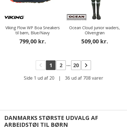
Viking Flow WP Boa Sneakers
Ocean Cloud junior waders,
til børn, Blue/Navy
Olivengrøn
799,00 kr.
509,00 kr.
...
1
2
20
Side 1 ud af 20
|
36 ud af 708 varer
DANMARKS STØRSTE UDVALG AF
ARBEJDSTØJ TIL BØRN