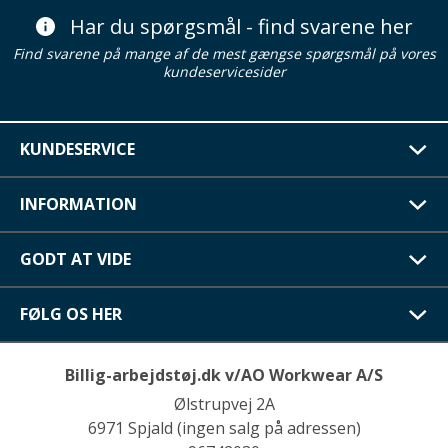
Har du spørgsmål - find svarene her
Find svarene på mange af de mest gængse spørgsmål på vores
kundeservicesider
KUNDESERVICE
INFORMATION
GODT AT VIDE
FØLG OS HER
Billig-arbejdstøj.dk v/AO Workwear A/S
Ølstrupvej 2A
6971 Spjald (ingen salg på adressen)