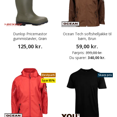
Dunlop Pricemastor
Ocean Tech softshelljakke til
gummistøvler, Grøn
børn, Brun
125,00 kr.
59,00 kr.
Førpris:
399,00 kr.
Du sparer:
340,00 kr.
Restparti
Skarp pris
Spar 85%