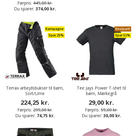
Førpris:
449,00 kr.
Du sparer:
374,00 kr.
Kampagne
Restparti
Spar 25%
Spar 51%
Terrax arbejdsbukser til børn,
Tee Jays Power T-shirt til
Sort/Lime
børn, Mørkegrå
224,25 kr.
29,00 kr.
Førpris:
299,00 kr.
Førpris:
59,00 kr.
Du sparer:
74,75 kr.
Du sparer:
30,00 kr.