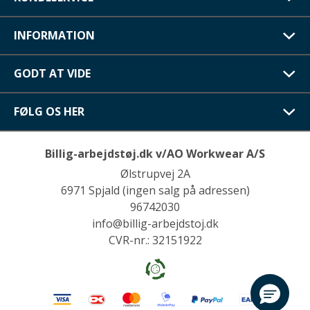
INFORMATION
GODT AT VIDE
FØLG OS HER
Billig-arbejdstøj.dk v/AO Workwear A/S
Ølstrupvej 2A
6971 Spjald (ingen salg på adressen)
96742030
info@billig-arbejdstoj.dk
CVR-nr.: 32151922