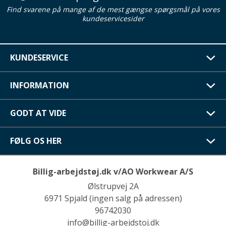
Find svarene på mange af de mest gængse spørgsmål på vores
kundeservicesider
KUNDESERVICE
INFORMATION
GODT AT VIDE
FØLG OS HER
Billig-arbejdstøj.dk v/AO Workwear A/S
Ølstrupvej 2A
6971 Spjald (ingen salg på adressen)
96742030
info@billig-arbejdstoj.dk