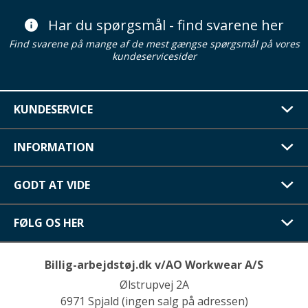
Har du spørgsmål - find svarene her
Find svarene på mange af de mest gængse spørgsmål på vores
kundeservicesider
KUNDESERVICE
INFORMATION
GODT AT VIDE
FØLG OS HER
Billig-arbejdstøj.dk v/AO Workwear A/S
Ølstrupvej 2A
6971 Spjald (ingen salg på adressen)