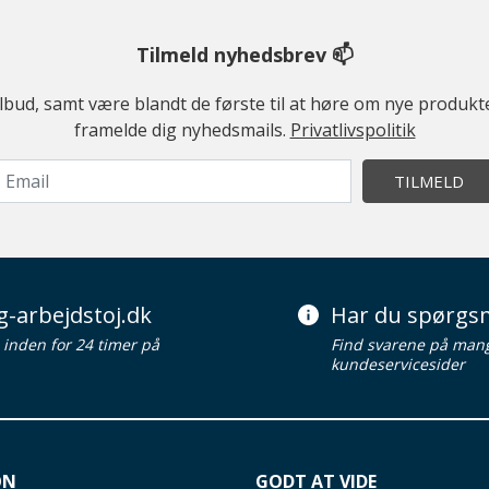
Tilmeld nyhedsbrev 📫
ilbud, samt være blandt de første til at høre om nye produk
framelde dig nyhedsmails.
Privatlivspolitik
TILMELD
g-arbejdstoj.dk
Har du spørgsm
d inden for 24 timer på
Find svarene på man
kundeservicesider
ON
GODT AT VIDE