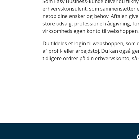
Som Easy Business-kunde bliver du tilkny
erhvervskonsulent, som sammensætter en 
netop dine ønsker og behov. Aftalen giver
store udvalg, professionel rådgivning, fo
virksomheds egen konto til webshoppen.
Du tildeles ét login til webshoppen, som d
af profil- eller arbejdstøj. Du kan også g
tidligere ordrer på din erhvervskonto, så 