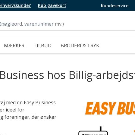
 erhvervskunde?
Køb gavekort
Kundeservice
MÆRKER
TILBUD
BRODERI & TRYK
Business hos Billig-arbejds
tøj med en Easy Business
er ideel for
og foreninger, der ønsker