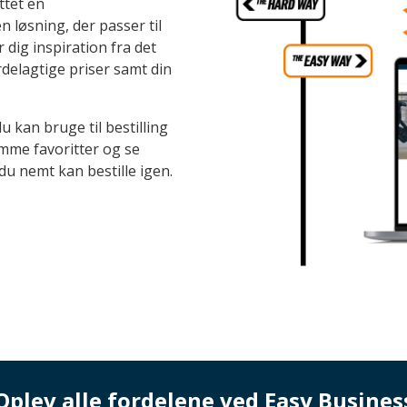
ttet en
løsning, der passer til
 dig inspiration fra det
rdelagtige priser samt din
u kan bruge til bestilling
emme favoritter og se
du nemt kan bestille igen.
Oplev alle fordelene ved Easy Busines