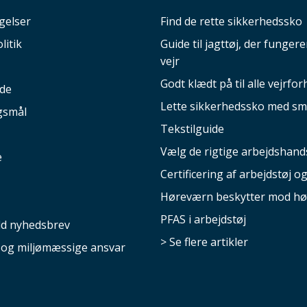
gelser
Find de rette sikkerhedssko
litik
Guide til jagttøj, der fungerer
vejr
Godt klædt på til alle vejrfor
ide
Lette sikkerhedssko med sm
gsmål
Tekstilguide
Vælg de rigtige arbejdshand
e
Certificering af arbejdstøj o
Høreværn beskytter mod hø
PFAS i arbejdstøj
ld nyhedsbrev
> Se flere artikler
e og miljømæssige ansvar