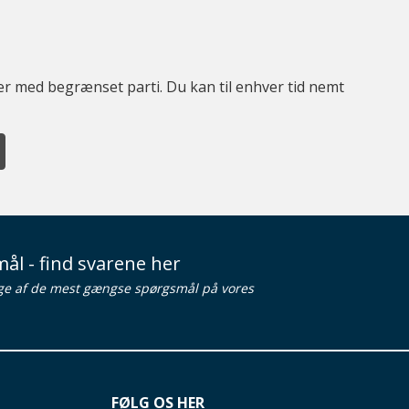
ter med begrænset parti. Du kan til enhver tid nemt
ål - find svarene her
ge af de mest gængse spørgsmål på vores
FØLG OS HER