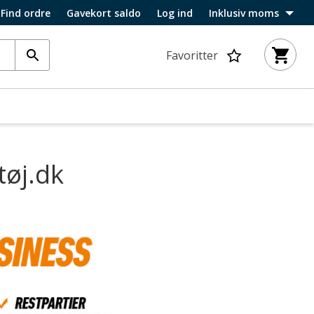
Find ordre
Gavekort saldo
Log ind
Inklusiv moms
Favoritter
tøj.dk