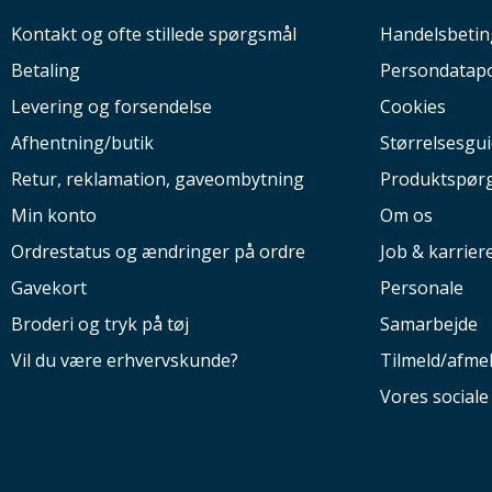
Kontakt og ofte stillede spørgsmål
Handelsbetin
Betaling
Persondatapo
Levering og forsendelse
Cookies
Afhentning/butik
Størrelsesgu
Retur, reklamation, gaveombytning
Produktspør
Min konto
Om os
Ordrestatus og ændringer på ordre
Job & karrier
Gavekort
Personale
Broderi og tryk på tøj
Samarbejde
Vil du være erhvervskunde?
Tilmeld/afme
Vores social