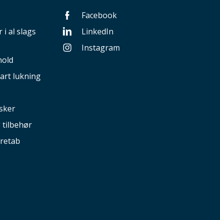
Facebook
 i al slags
LinkedIn
Instagram
hold
art lukning
sker
g tilbehør
retab