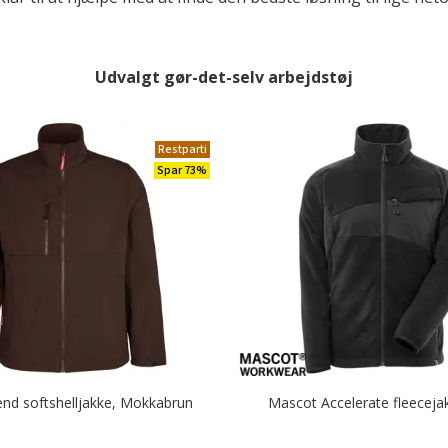
Udvalgt gør-det-selv arbejdstøj
Restparti
Spar 73%
end softshelljakke, Mokkabrun
Mascot Accelerate fleecejak