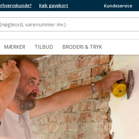
 erhvervskunde?
Køb gavekort
Kundeservice
MÆRKER
TILBUD
BRODERI & TRYK