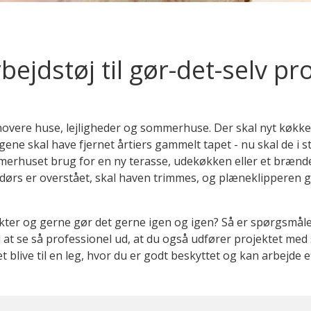
bejdstøj til gør-det-selv pr
novere huse, lejligheder og sommerhuse. Der skal nyt køkken
e skal have fjernet årtiers gammelt tapet - nu skal de i st
merhuset brug for en ny terasse, udekøkken eller et brænde
dørs er overstået, skal haven trimmes, og plæneklipperen gør
jekter og gerne gør det gerne igen og igen? Så er spørgsmål
til at se så professionel ud, at du også udfører projektet med
t blive til en leg, hvor du er godt beskyttet og kan arbejde ef