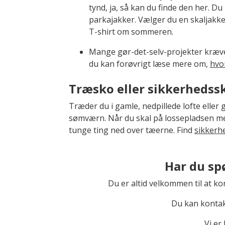
tynd, ja, så kan du finde den her. Du
parkajakker. Vælger du en skaljakk
T-shirt om sommeren.
Mange gør-det-selv-projekter kræve
du kan forøvrigt læse mere om,
hvo
Træsko eller sikkerhedssko
Træder du i gamle, nedpillede lofte eller
sømværn. Når du skal på lossepladsen m
tunge ting ned over tæerne. Find
sikkerhe
Har du spø
Du er altid velkommen til at kon
Du kan kontak
Vi er