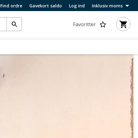
Find ordre
Gavekort saldo
Log ind
Inklusiv moms
Favoritter