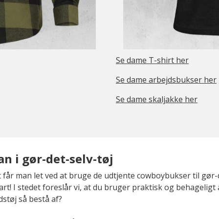
Se dame T-shirt her
Se dame arbejdsbukser her
Se dame skaljakke her
i gør-det-selv-tøj
r man let ved at bruge de udtjente cowboybukser til gør-det
t! I stedet foreslår vi, at du bruger praktisk og behageligt a
dstøj så bestå af?