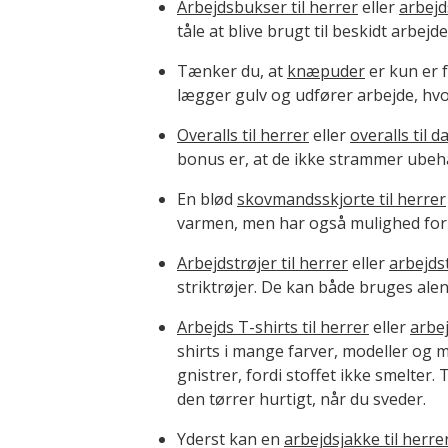
Arbejdsbukser til herrer
eller
arbejd
tåle at blive brugt til beskidt arb
Tænker du, at
knæpuder
er kun er f
lægger gulv og udfører arbejde, hvo
Overalls til herrer
eller
overalls til 
bonus er, at de ikke strammer ubeh
En blød
skovmandsskjorte til herrer
varmen, men har også mulighed for 
Arbejdstrøjer til herrer
eller
arbejdst
striktrøjer. De kan både bruges alene
Arbejds T-shirts til herrer
eller
arbej
shirts i mange farver, modeller og m
gnistrer, fordi stoffet ikke smelte
den tørrer hurtigt, når du sveder.
Yderst kan en
arbejdsjakke til herre