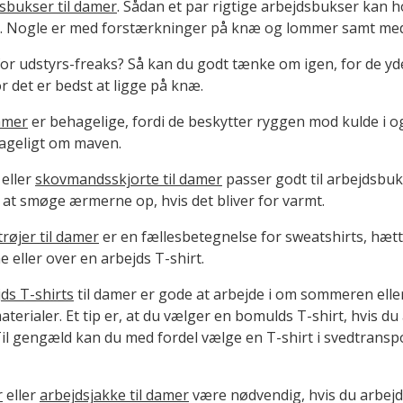
sbukser til damer
. Sådan et par rigtige arbejdsbukser kan h
ejde. Nogle er med forstærkninger på knæ og lommer samt me
or udstyrs-freaks? Så kan du godt tænke om igen, for de yder
r det er bedst at ligge på knæ.
damer
er behagelige, fordi de beskytter ryggen mod kulde i og
ageligt om maven.
eller
skovmandsskjorte til damer
passer godt til arbejdsbuk
at smøge ærmerne op, hvis det bliver for varmt.
røjer til damer
er en fællesbetegnelse for sweatshirts, hætte
 eller over en arbejds T-shirt.
ds T-shirts
til damer er gode at arbejde i om sommeren eller
aterialer. Et tip er, at du vælger en bomulds T-shirt, hvis du
r. Til gengæld kan du med fordel vælge en T-shirt i svedtra
r
eller
arbejdsjakke til damer
være nødvendig, hvis du arbejd