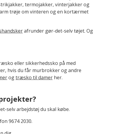
 strikjakker, termojakker, vinterjakker og
 varm trøje om vinteren og en kortærmet
shandsker
afrunder gør-det-selv tøjet. Og
 træsko eller sikkerhedssko på med
er, hvis du får murbrokker og andre
amer
og
træsko til damer
her.
 projekter?
det-selv arbejdstøj du skal købe.
efon 9674 2030.
p dig.