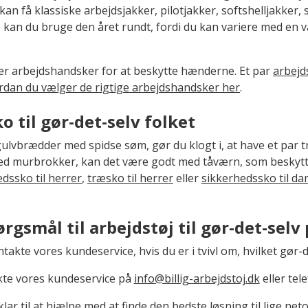
 kan få klassiske arbejdsjakker, pilotjakker, softshelljakker,
e kan du bruge den året rundt, fordi du kan variere med en
r arbejdshandsker for at beskytte hænderne. Et par
arbejd
rdan du vælger de rigtige arbejdshandsker her
.
 til gør-det-selv folket
 gulvbrædder med spidse søm, gør du klogt i, at have et par
ed murbrokker, kan det være godt med tåværn, som beskytt
dssko til herrer
,
træsko til herrer
eller
sikkerhedssko til d
rgsmål til arbejdstøj til gør-det-selv
takte vores kundeservice, hvis du er i tvivl om, hvilket gør-
te vores kundeservice på
info@billig-arbejdstoj.dk
eller tel
 klar til at hjælpe med at finde den bedste løsning til lige neto