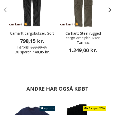
Carhartt cargobukser, Sort
Carhartt Steel rugged
cargo arbejdsbukser,
798,15 kr.
Tarmac
Førpris:
939,00 kr.
1.249,00 kr.
Du sparer:
140,85 kr.
ANDRE HAR OGSÅ KØBT
Skarp pris
Mix 3 - spar 20%