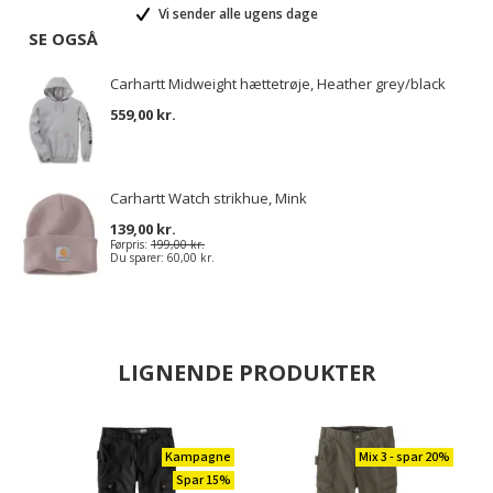
Vi sender alle ugens dage
SE OGSÅ
Carhartt Midweight hættetrøje, Heather grey/black
559,00 kr.
Carhartt Watch strikhue, Mink
139,00 kr.
Førpris:
199,00 kr.
Du sparer:
60,00 kr.
LIGNENDE PRODUKTER
Kampagne
Mix 3 - spar 20%
Spar 15%