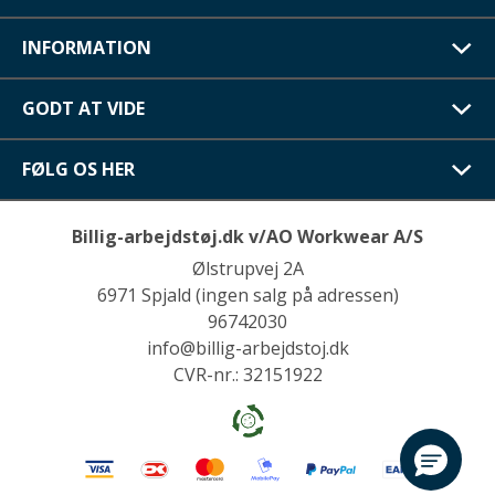
INFORMATION
GODT AT VIDE
FØLG OS HER
Billig-arbejdstøj.dk v/AO Workwear A/S
Ølstrupvej 2A
6971 Spjald (ingen salg på adressen)
96742030
info@billig-arbejdstoj.dk
CVR-nr.: 32151922