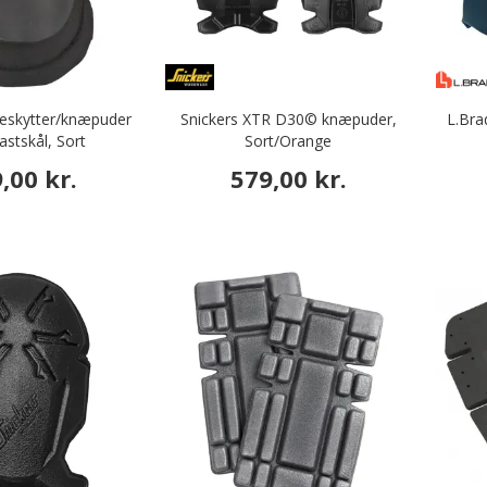
skytter/knæpuder
Snickers XTR D30© knæpuder,
L.Bra
astskål, Sort
Sort/Orange
,00 kr.
579,00 kr.