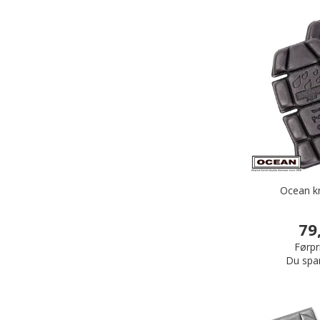
Ocean k
79
Førpri
Du spa