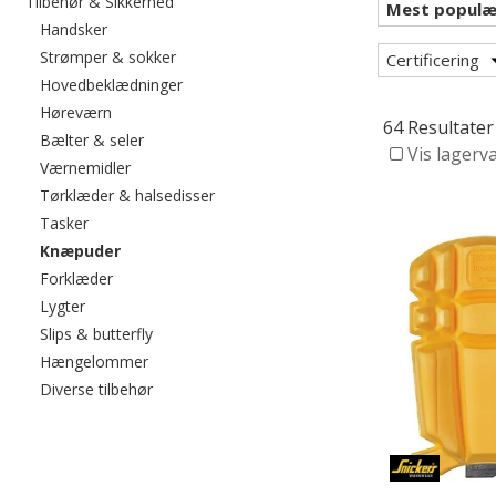
Filtrér efter category: Tilbehør & Sikkerhed
Tilbehør & Sikkerhed
Filtrér efter category: Handsker
Handsker
Filtrér efter category: Strømper & sokker
Strømper & sokker
Certificering
Filtrér efter category: Hovedbeklædninger
Hovedbeklædninger
Filtrér efter category: Høreværn
Høreværn
64 Resultater
Filtrér efter category: Bælter & seler
Bælter & seler
Vis lagerv
Filtrér efter category: Værnemidler
Værnemidler
Filtrér efter category: Tørklæder & hals
Tørklæder & halsedisser
Filtrér efter category: Tasker
Tasker
valgte I øjeblikket sorteret efter category: Knæpuder
Knæpuder
Filtrér efter category: Forklæder
Forklæder
Filtrér efter category: Lygter
Lygter
Filtrér efter category: Slips & butterfly
Slips & butterfly
Filtrér efter category: Hængelommer
Hængelommer
Filtrér efter category: Diverse tilbehør
Diverse tilbehør