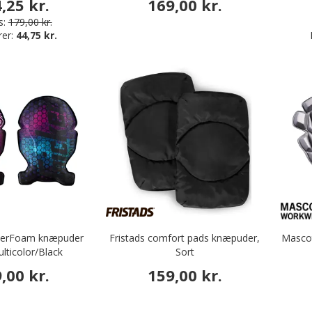
,25 kr.
169,00 kr.
s:
179,00 kr.
rer:
44,75 kr.
werFoam knæpuder
Fristads comfort pads knæpuder,
Mascot
lticolor/Black
Sort
,00 kr.
159,00 kr.