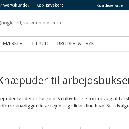
 erhvervskunde?
Køb gavekort
Kundeservice
MÆRKER
TILBUD
BRODERI & TRYK
Knæpuder til arbejdsbukse
uder før det er for sent! Vi tilbyder et stort udvalg af for
r udfører knæliggende arbejder og slider dine knæ. Se udvalg