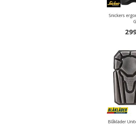
Snickers erg
G
299
Blåkläder Uni