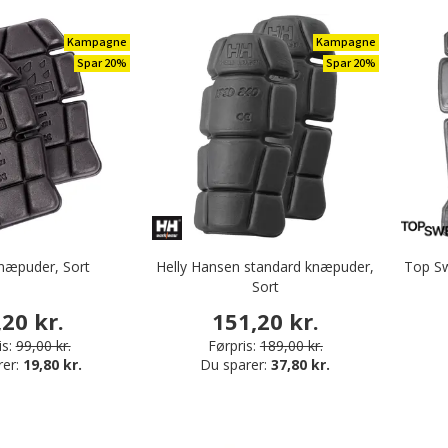
Kampagne
Kampagne
Spar 20%
Spar 20%
næpuder, Sort
Helly Hansen standard knæpuder,
Top Sw
Sort
,20 kr.
151,20 kr.
s:
99,00 kr.
Førpris:
189,00 kr.
rer:
19,80 kr.
Du sparer:
37,80 kr.