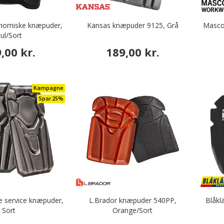
onomiske knæpuder,
Kansas knæpuder 9125, Grå
Mascot
ul/Sort
,00 kr.
189,00 kr.
Kampagne
Spar 25%
te service knæpuder,
L.Brador knæpuder 540PP,
Blåkl
Sort
Orange/Sort