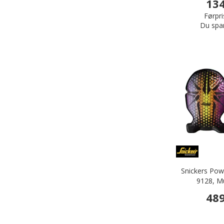
134
Førpri
Du spa
Snickers Po
9128, Mu
489