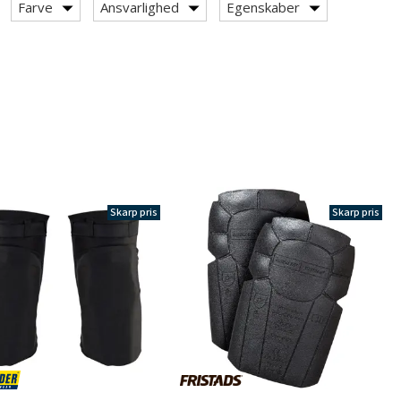
Farve
Ansvarlighed
Egenskaber
Skarp pris
Skarp pris