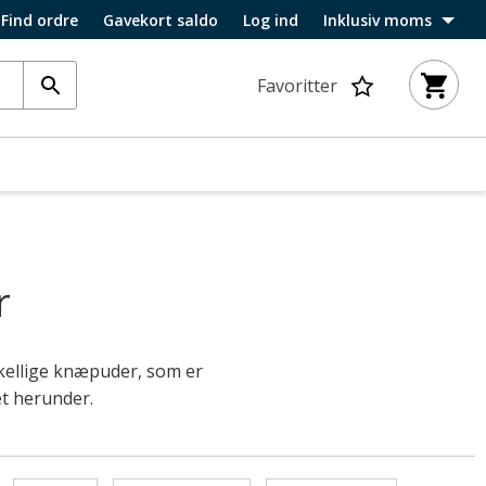
Find ordre
Gavekort saldo
Log ind
Inklusiv moms
Favoritter
r
skellige knæpuder, som er
et herunder.