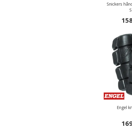
Snickers hån
S
158
Engel k
169