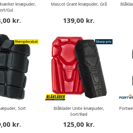
dværker knæpuder,
Mascot Grant knæpuder, Grå
Blåklä
ort/Gul
,00 kr.
139,00 kr.
Mængderabat
Skarp pris
næpuder, Sort
Blåkläder Unite knæpuder,
Portwe
Sort/Rød
,00 kr.
125,00 kr.