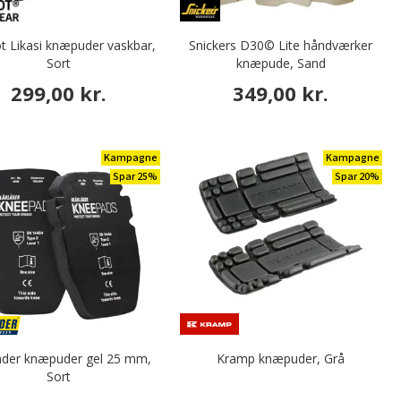
 Likasi knæpuder vaskbar,
Snickers D30© Lite håndværker
Sort
knæpude, Sand
299,00 kr.
349,00 kr.
Kampagne
Kampagne
Spar 25%
Spar 20%
äder knæpuder gel 25 mm,
Kramp knæpuder, Grå
Sort