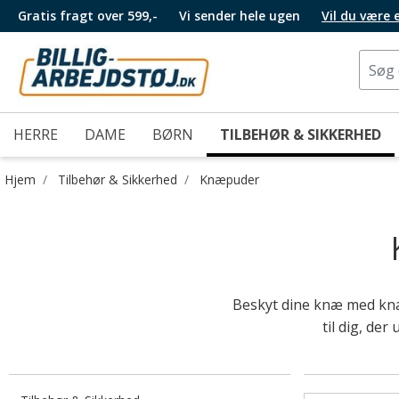
Gratis fragt over 599,-
Vi sender hele ugen
Vil du være
HERRE
DAME
BØRN
TILBEHØR & SIKKERHED
Hjem
Tilbehør & Sikkerhed
Knæpuder
Beskyt dine knæ med knæp
til dig, de