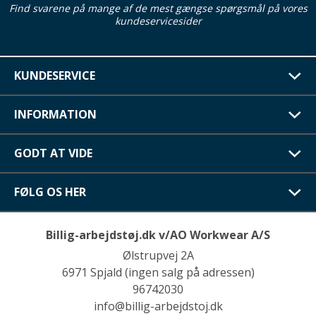
Find svarene på mange af de mest gængse spørgsmål på vores
kundeservicesider
KUNDESERVICE
INFORMATION
GODT AT VIDE
FØLG OS HER
Billig-arbejdstøj.dk v/AO Workwear A/S
Ølstrupvej 2A
6971 Spjald (ingen salg på adressen)
96742030
info@billig-arbejdstoj.dk