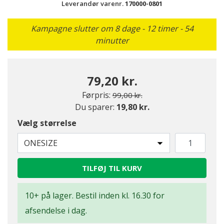
Leverandør varenr.
170000-0801
Kampagne slutter om 8 dage - 12 timer - 54
minutter
79,20 kr.
Pris nedsat fra
til
Førpris:
99,00 kr.
Du sparer:
19,80 kr.
Vælg størrelse
ONESIZE
TILFØJ TIL KURV
10+ på lager. Bestil inden kl. 16.30 for
afsendelse i dag.