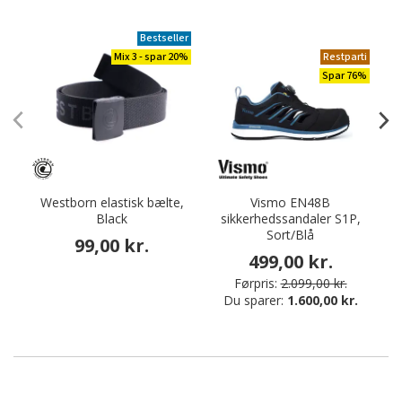
Bestseller
Mix 3 - spar 20%
Restparti
Spar 76%
Westborn elastisk bælte,
Vismo EN48B
Black
sikkerhedssandaler S1P,
Sort/Blå
99,00 kr.
499,00 kr.
Førpris:
2.099,00 kr.
Du sparer:
1.600,00 kr.