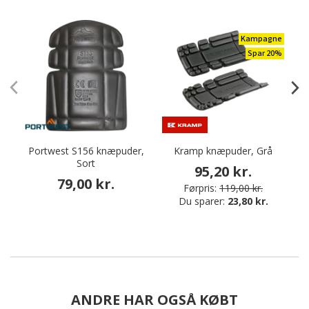
Kampagne
Spar 20%
Portwest S156 knæpuder,
Kramp knæpuder, Grå
Sort
95,20 kr.
79,00 kr.
Førpris:
119,00 kr.
Du sparer:
23,80 kr.
ANDRE HAR OGSÅ KØBT