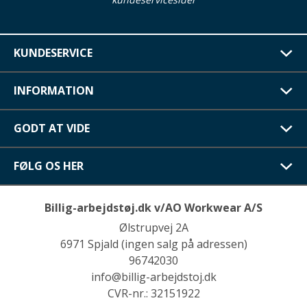
KUNDESERVICE
INFORMATION
GODT AT VIDE
FØLG OS HER
Billig-arbejdstøj.dk v/AO Workwear A/S
Ølstrupvej 2A
6971 Spjald (ingen salg på adressen)
96742030
info@billig-arbejdstoj.dk
CVR-nr.: 32151922