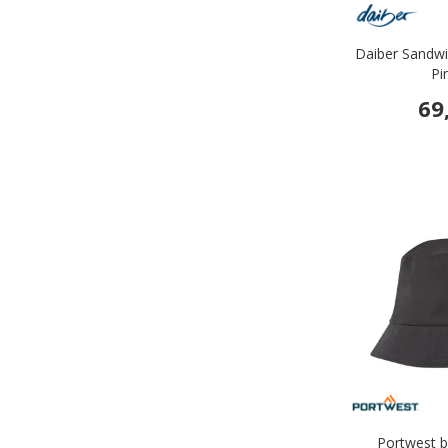
Daiber Sandwi
Pi
69
Portwest b