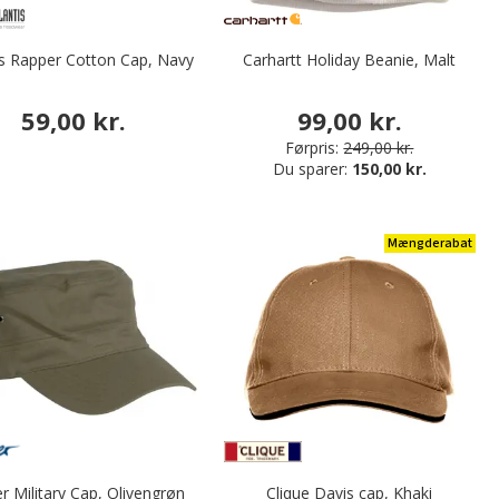
is Rapper Cotton Cap, Navy
Carhartt Holiday Beanie, Malt
59,00 kr.
99,00 kr.
Førpris:
249,00 kr.
Du sparer:
150,00 kr.
Mængderabat
r Military Cap, Olivengrøn
Clique Davis cap, Khaki