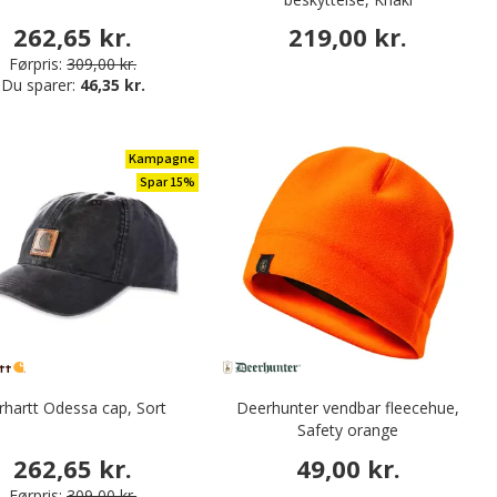
262,65 kr.
219,00 kr.
Førpris:
309,00 kr.
Du sparer:
46,35 kr.
Kampagne
Spar 15%
rhartt Odessa cap, Sort
Deerhunter vendbar fleecehue,
Safety orange
262,65 kr.
49,00 kr.
Førpris:
309,00 kr.