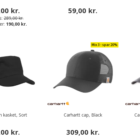
,00 kr.
59,00 kr.
s:
289,00 kr.
er:
190,00 kr.
Mix 3 - spar 20%
n kasket, Sort
Carhartt cap, Black
Ca
,00 kr.
309,00 kr.