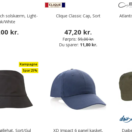
ch solskærm, Light-
Clique Classic Cap, Sort
Atlant
nk/White
,00 kr.
47,20 kr.
Førpris:
59,00 kr.
Du sparer:
11,80 kr.
Kampagne
Spar 25%
øllehat, Sort/Gul
XD Impact 6 panel kasket,
Daibe