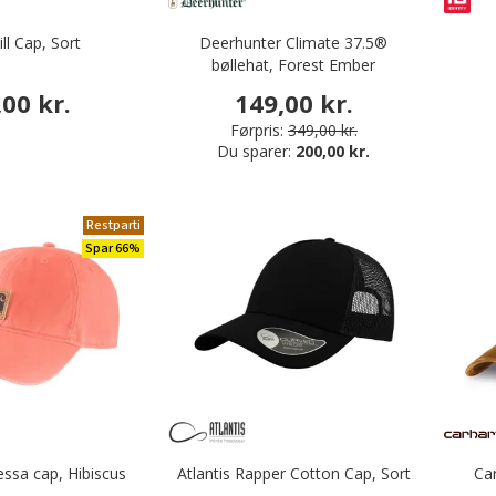
ll Cap, Sort
Deerhunter Climate 37.5®
bøllehat, Forest Ember
edisser
,00 kr.
149,00 kr.
Førpris:
349,00 kr.
Du sparer:
200,00 kr.
Restparti
Spar 66%
essa cap, Hibiscus
Atlantis Rapper Cotton Cap, Sort
Ca