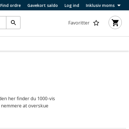
Find ordre
Gavekort saldo
Log ind
Inklusiv moms
Favoritter
den her finder du 1000-vis
det nemmere at overskue