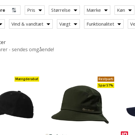
Pris
Størrelse
Mærke
Køn
Vind & vandtæt
Vægt
Funktionalitet
Ve
ry: Hovedbeklædninger
ter
arer - sendes omgående!
Mængderabat
Restparti
laclavas
Spar 57%