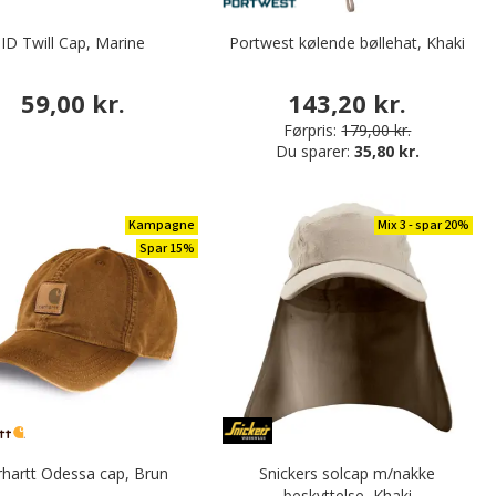
ID Twill Cap, Marine
Portwest kølende bøllehat, Khaki
59,00 kr.
143,20 kr.
Førpris:
179,00 kr.
Du sparer:
35,80 kr.
Kampagne
Mix 3 - spar 20%
Spar 15%
rhartt Odessa cap, Brun
Snickers solcap m/nakke
beskyttelse, Khaki