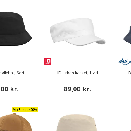
bøllehat, Sort
ID Urban kasket, Hvid
D
,00 kr.
89,00 kr.
Mix 3 - spar 20%