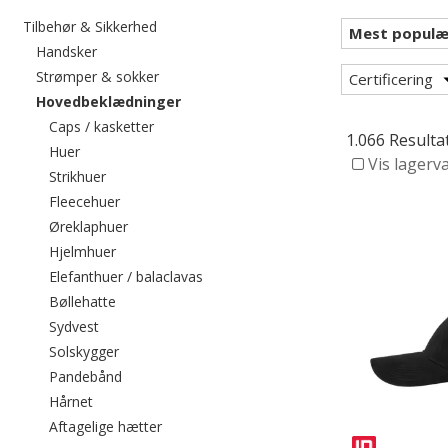
Filtrér efter category: Tilbehør & Sikkerhed
Tilbehør & Sikkerhed
Filtrér efter category: Handsker
Handsker
Filtrér efter category: Strømper & sokker
Strømper & sokker
Certificering
valgte I øjeblikket sorteret efter catego
Hovedbeklædninger
Filtrér efter category: Caps / kasketter
Caps / kasketter
1.066 Resulta
Filtrér efter category: Huer
Huer
Vis lagerv
Filtrér efter category: Strikhuer
Strikhuer
Filtrér efter category: Fleecehuer
Fleecehuer
Filtrér efter category: Øreklaphuer
Øreklaphuer
Filtrér efter category: Hjelmhuer
Hjelmhuer
Filtrér efter category: Elefanthuer / ba
Elefanthuer / balaclavas
Filtrér efter category: Bøllehatte
Bøllehatte
Filtrér efter category: Sydvest
Sydvest
Filtrér efter category: Solskygger
Solskygger
Filtrér efter category: Pandebånd
Pandebånd
Filtrér efter category: Hårnet
Hårnet
Filtrér efter category: Aftagelige hætter
Aftagelige hætter