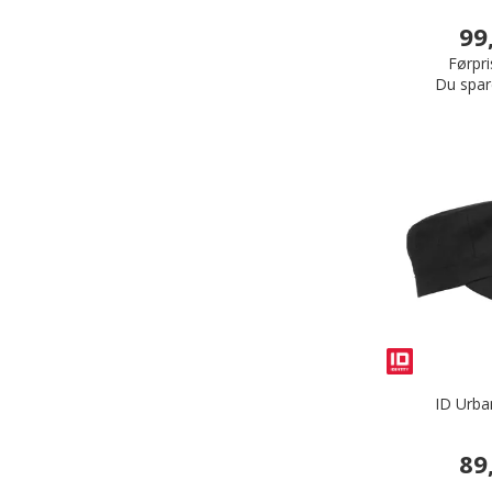
99
Førpri
Du spar
ID Urba
89