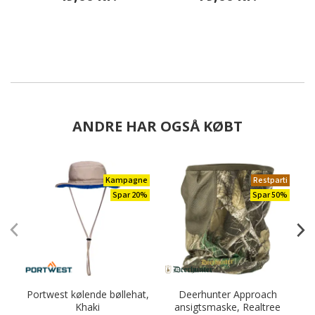
ANDRE HAR OGSÅ KØBT
Kampagne
Restparti
Spar 20%
Spar 50%
Portwest kølende bøllehat,
Deerhunter Approach
Khaki
ansigtsmaske, Realtree