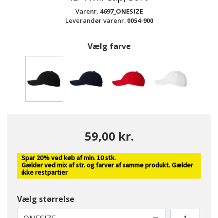
Varenr.
4697_ONESIZE
Leverandør varenr.
0054-900
Vælg farve
valgte
59,00 kr.
Spar 20% ved køb af min. 10 stk.
Gælder ved mix af str. og farver af samme produkt. Gælder
ikke restpartier
Vælg størrelse