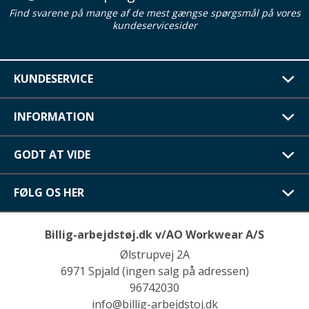
Find svarene på mange af de mest gængse spørgsmål på vores
kundeservicesider
KUNDESERVICE
INFORMATION
GODT AT VIDE
FØLG OS HER
Billig-arbejdstøj.dk v/AO Workwear A/S
Ølstrupvej 2A
6971 Spjald (ingen salg på adressen)
96742030
info@billig-arbejdstoj.dk