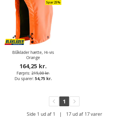
Spar 25%
Blåkläder hætte, Hi-vis
Orange
164,25 kr.
Førpris:
219,00 kr.
Du sparer:
54,75 kr.
1
Side 1 ud af 1
|
17 ud af 17 varer