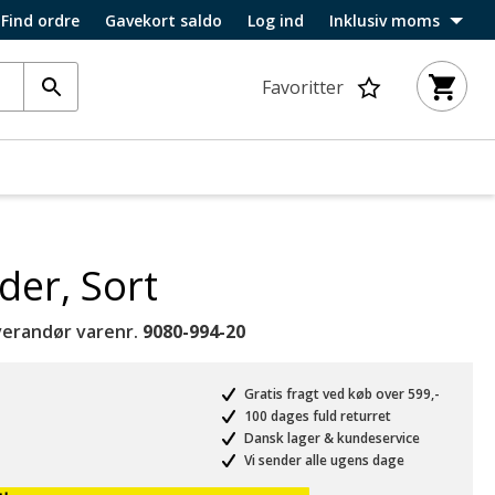
Find ordre
Gavekort saldo
Log ind
Inklusiv moms
Favoritter
er, Sort
verandør varenr.
9080-994-20
Gratis fragt ved køb over 599,-
100 dages fuld returret
Dansk lager & kundeservice
Vi sender alle ugens dage