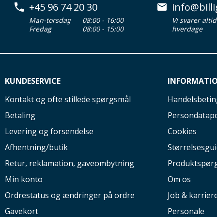
+45 96 74 20 30
info@billi
Man-torsdag
08:00 - 16:00
Vi svarer alti
Fredag
08:00 - 15:00
hverdage
KUNDESERVICE
INFORMATI
Kontakt og ofte stillede spørgsmål
Handelsbetin
Betaling
Persondatapo
Levering og forsendelse
Cookies
Afhentning/butik
Størrelsesgu
Retur, reklamation, gaveombytning
Produktspør
Min konto
Om os
Ordrestatus og ændringer på ordre
Job & karrier
Gavekort
Personale