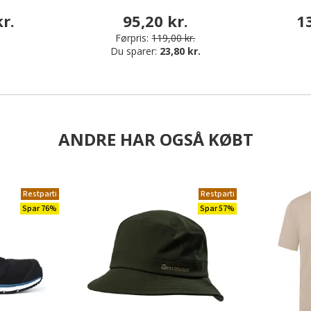
r.
95,20 kr.
1
Førpris:
119,00 kr.
Du sparer:
23,80 kr.
ANDRE HAR OGSÅ KØBT
Restparti
Restparti
Spar 76%
Spar 57%