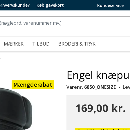
 erhvervskunde?
Køb gavekort
Kundeservice
MÆRKER
TILBUD
BRODERI & TRYK
r
Engel knæpud
Mængderabat
Varenr.
6850_ONESIZE
Le
169,00 kr.