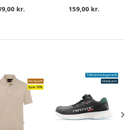
39,00 kr.
159,00 kr.
Tilfredshedsgaranti
Restparti
Skarp pris
Spar 70%