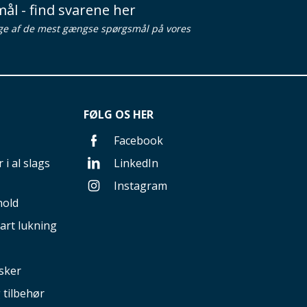
ål - find svarene her
ge af de mest gængse spørgsmål på vores
FØLG OS HER
Facebook
 i al slags
LinkedIn
Instagram
hold
art lukning
sker
g tilbehør