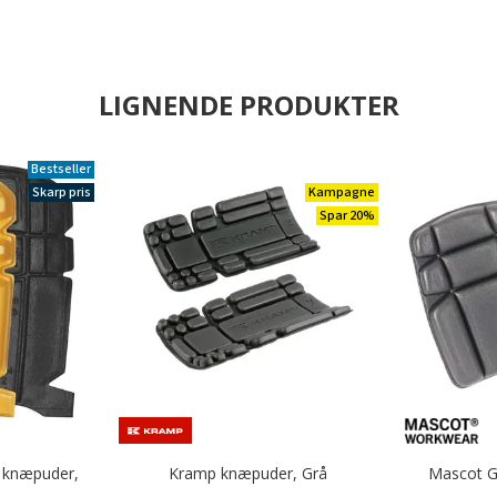
LIGNENDE PRODUKTER
Bestseller
Skarp pris
Kampagne
Spar 20%
 knæpuder,
Kramp knæpuder, Grå
Mascot G