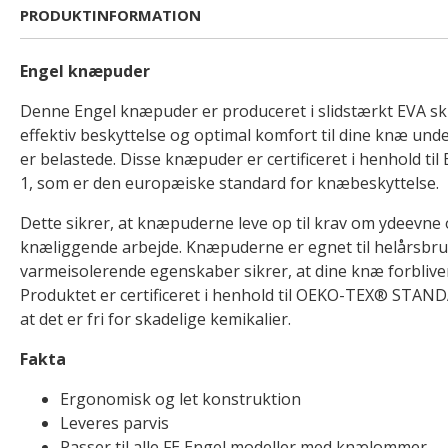
PRODUKTINFORMATION
Engel knæpuder
Denne Engel knæpuder er produceret i slidstærkt EVA 
effektiv beskyttelse og optimal komfort til dine knæ un
er belastede. Disse knæpuder er certificeret i henhold til
1, som er den europæiske standard for knæbeskyttelse.
Dette sikrer, at knæpuderne leve op til krav om ydeevne
knæliggende arbejde. Knæpuderne er egnet til helårsbr
varmeisolerende egenskaber sikrer, at dine knæ forbliver 
Produktet er certificeret i henhold til OEKO-TEX® STANDA
at det er fri for skadelige kemikalier.
Fakta
Ergonomisk og let konstruktion
Leveres parvis
Passer til alle FE Engel modeller med knælommer