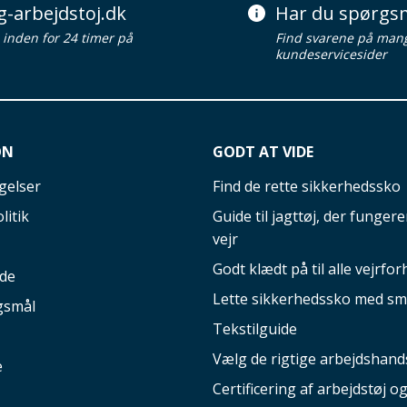
g-arbejdstoj.dk
Har du spørgsm
d inden for 24 timer på
Find svarene på man
kundeservicesider
ON
GODT AT VIDE
gelser
Find de rette sikkerhedssko
litik
Guide til jagttøj, der fungerer
vejr
Godt klædt på til alle vejrfor
ide
Lette sikkerhedssko med sm
gsmål
Tekstilguide
Vælg de rigtige arbejdshand
e
Certificering af arbejdstøj o