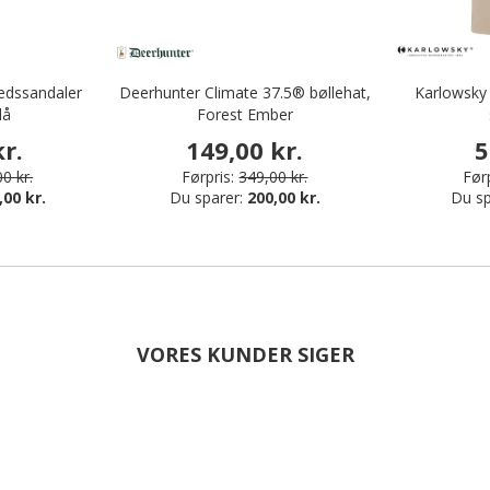
edssandaler
Deerhunter Climate 37.5® bøllehat,
Karlowsky 
lå
Forest Ember
r.
149,00 kr.
5
0 kr.
Førpris:
349,00 kr.
Førp
,00 kr.
Du sparer:
200,00 kr.
Du sp
VORES KUNDER SIGER