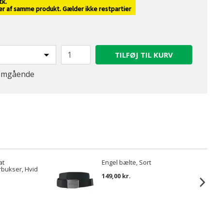
tk.
ver af samme produkt. Gælder ikke restpartier
TILFØJ TIL KURV
 omgående
at
Engel bælte, Sort
bukser, Hvid
149,00 kr.