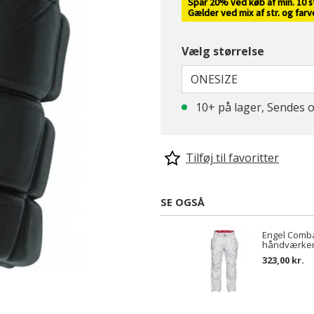
Spar 20% ved køb af min. 10 s
Gælder ved mix af str. og far
Vælg størrelse
ONESIZE
10+ på lager, Sendes
Tilføj til favoritter
SE OGSÅ
Engel Comb
håndværker
323,00 kr.