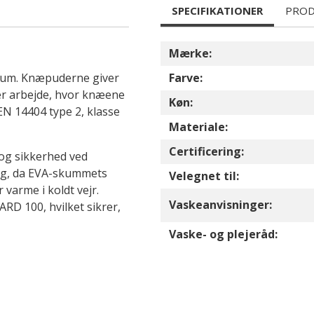
SPECIFIKATIONER
PROD
Mærke:
skum. Knæpuderne giver
Farve:
der arbejde, hvor knæene
Køn:
 EN 14404 type 2, klasse
Materiale:
Certificering:
 og sikkerhed ved
ug, da EVA-skummets
Velegnet til:
varme i koldt vejr.
Vaskeanvisninger:
RD 100, hvilket sikrer,
Vaske- og plejeråd: