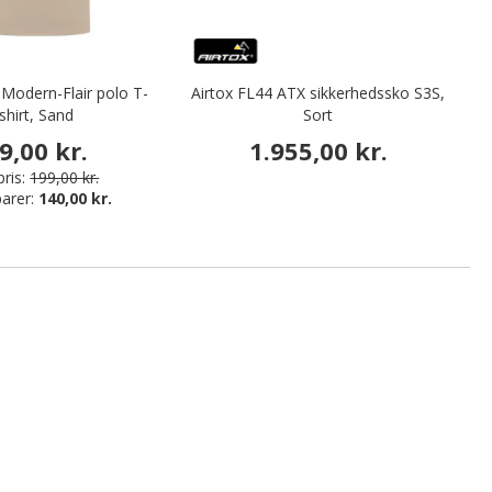
Modern-Flair polo T-
Airtox FL44 ATX sikkerhedssko S3S,
shirt, Sand
Sort
h
9,00 kr.
1.955,00 kr.
ris:
199,00 kr.
arer:
140,00 kr.