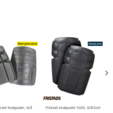
Mængderabat
Skarp pris
rant knæpuder, Grå
Fristads knæpuder 9200, Grå/Sort
E