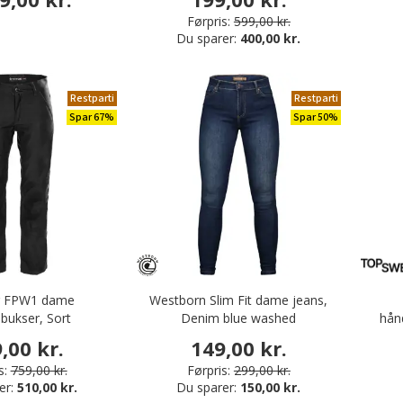
Førpris:
599,00 kr.
Du sparer:
400,00 kr.
Restparti
Restparti
Spar 67%
Spar 50%
r FPW1 dame
Westborn Slim Fit dame jeans,
ebukser, Sort
Denim blue washed
hån
,00 kr.
149,00 kr.
s:
759,00 kr.
Førpris:
299,00 kr.
er:
510,00 kr.
Du sparer:
150,00 kr.