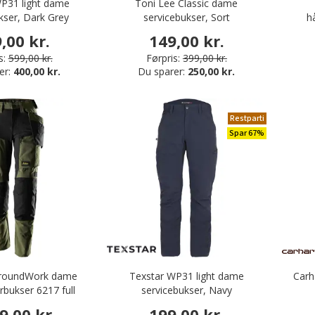
P31 light dame
Toni Lee Classic dame
kser, Dark Grey
servicebukser, Sort
h
,00 kr.
149,00 kr.
s:
599,00 kr.
Førpris:
399,00 kr.
er:
400,00 kr.
Du sparer:
250,00 kr.
Restparti
Spar 67%
llroundWork dame
Texstar WP31 light dame
Carh
bukser 6217 full
servicebukser, Navy
Khaki grøn/Sort
9,00 kr.
199,00 kr.