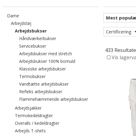
Filtrér efter category: Dame
Dame
Filtrér efter category: Arbejdstøj
Arbejdstøj
valgte I øjeblikket sorteret efter category: A
Arbejdsbukser
Certificering
Filtrér efter category: Håndværkerbukser
Håndværkerbukser
Filtrér efter category: Servicebukser
Servicebukser
433 Resultate
Filtrér efter category: Arbejdsbu
Arbejdsbukser med stretch
Vis lagerv
Filtrér efter category: Arbejd
Arbejdsbukser 100% bomuld
Filtrér efter category: Klassiske arb
Klassiske arbejdsbukser
Filtrér efter category: Termobukser
Termobukser
Filtrér efter category: Vandtætte 
Vandtætte arbejdsbukser
Filtrér efter category: Refleks arbejds
Refleks arbejdsbukser
Filtrér efter category
Flammehæmmende arbejdsbukser
Filtrér efter category: Arbejdsjakker
Arbejdsjakker
Filtrér efter category: Termokedeldragter
Termokedeldragter
Filtrér efter category: Overalls / kedeld
Overalls / kedeldragter
Filtrér efter category: Arbejds T-shirts
Arbejds T-shirts