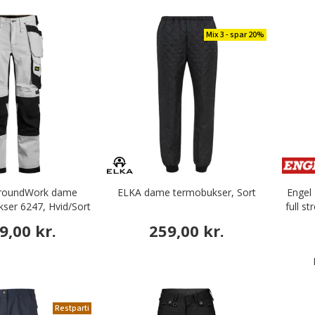
Mix 3 - spar 20%
llroundWork dame
ELKA dame termobukser, Sort
Engel
ser 6247, Hvid/Sort
full s
9,00 kr.
259,00 kr.
Restparti