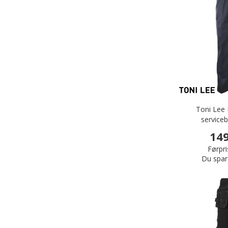
Toni Lee
service
149
Førpri
Du spar