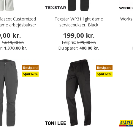
 Mascot Customized
Texstar WP31 light dame
Worksa
dame arbejdsbukser
servicebukser, Black
tretch, Hvid
,00 kr.
199,00 kr.
:
1.619,00 kr.
Førpris:
599,00 kr.
r:
1.370,00 kr.
Du sparer:
400,00 kr.
Restparti
Restparti
Spar 67%
Spar 63%
ng
tøj