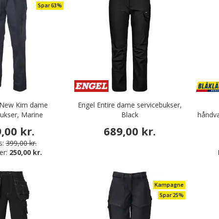
Spar 63%
 New Kim dame
Engel Entire dame servicebukser,
bukser, Marine
Black
håndvæ
,00 kr.
689,00 kr.
s:
399,00 kr.
er:
250,00 kr.
Kampagne
Spar 25%