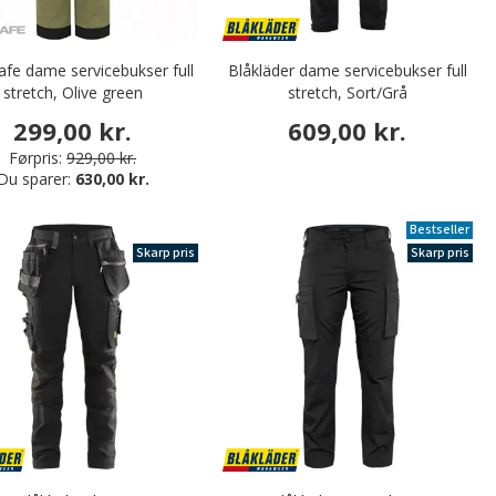
fe dame servicebukser full
Blåkläder dame servicebukser full
stretch, Olive green
stretch, Sort/Grå
299,00 kr.
609,00 kr.
Førpris:
929,00 kr.
Du sparer:
630,00 kr.
Bestseller
Skarp pris
Skarp pris