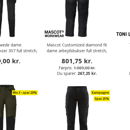
Swede dame
Mascot Customized diamond fit
er 307 full stretch,
dame arbejdsbukser full stretch,
Sort
Sort
,00 kr.
801,75 kr.
Førpris:
1.069,00 kr.
Du sparer:
267,25 kr.
Mix 3 - spar 20%
Kampagne
Spar 25%