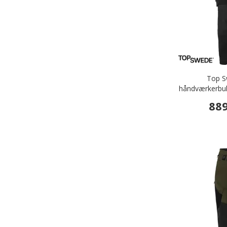
Top 
håndværkerbuks
889