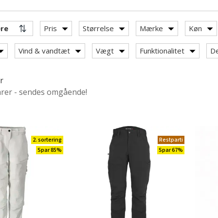
Pris
Størrelse
Mærke
Køn
rbejdsbukser
Vind & vandtæt
Vægt
Funktionalitet
De
r
kser med stretch
arer - sendes omgående!
sbukser 100% bomuld
ejdsbukser
arbejdsbukser
2. sortering
Restparti
bukser
Spar 85%
Spar 67%
: Flammehæmmende arbejdsbukser
ragter