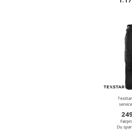
Texsta
servic
249
Førpri
Du spar