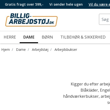
Gratis fragt over 599,-
Vi sender hele ugen
Vil du være
HERRE
DAME
BØRN
TILBEHØR & SIKKERHED
Hjem
Dame
Arbejdstøj
Arbejdsbukser
Kigger du efter arbej
Blåkläder, Eng
håndværkerbukser, arbejd
s