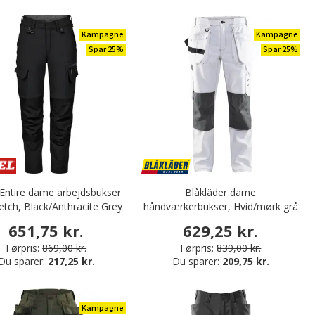
Kampagne
Kampagne
Spar 25%
Spar 25%
 Entire dame arbejdsbukser
Blåkläder dame
tretch, Black/Anthracite Grey
håndværkerbukser, Hvid/mørk grå
651,75 kr.
629,25 kr.
Førpris:
869,00 kr.
Førpris:
839,00 kr.
Du sparer:
217,25 kr.
Du sparer:
209,75 kr.
Kampagne