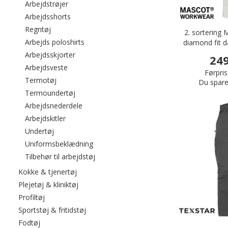
Filtrér efter category: Arbejdstrøjer
Arbejdstrøjer
Filtrér efter category: Arbejdsshorts
Arbejdsshorts
Filtrér efter category: Regntøj
Regntøj
2. sortering
Filtrér efter category: Arbejds poloshirts
Arbejds poloshirts
diamond fit 
full s
Filtrér efter category: Arbejdsskjorter
Arbejdsskjorter
249
Filtrér efter category: Arbejdsveste
Arbejdsveste
Førpris
Filtrér efter category: Termotøj
Termotøj
Du spare
Filtrér efter category: Termoundertøj
Termoundertøj
Filtrér efter category: Arbejdsnederdele
Arbejdsnederdele
Filtrér efter category: Arbejdskitler
Arbejdskitler
Filtrér efter category: Undertøj
Undertøj
Filtrér efter category: Uniformsbeklædni
Uniformsbeklædning
Filtrér efter category: Tilbehør til arbejds
Tilbehør til arbejdstøj
Filtrér efter category: Kokke & tjenertøj
Kokke & tjenertøj
Filtrér efter category: Plejetøj & kliniktøj
Plejetøj & kliniktøj
Filtrér efter category: Profiltøj
Profiltøj
Filtrér efter category: Sportstøj & fritidstøj
Sportstøj & fritidstøj
Filtrér efter category: Fodtøj
Fodtøj