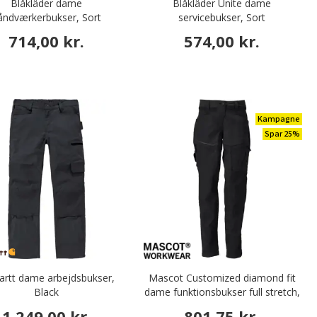
Blåkläder dame
Blåkläder Unite dame
åndværkerbukser, Sort
servicebukser, Sort
714,00 kr.
574,00 kr.
Kampagne
Spar 25%
artt dame arbejdsbukser,
Mascot Customized diamond fit
Black
dame funktionsbukser full stretch,
Sort
1.249,00 kr.
801,75 kr.