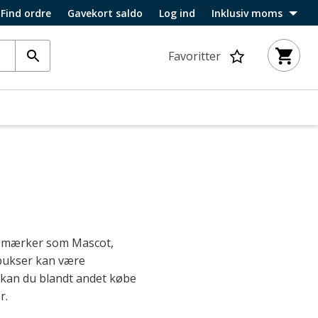
Find ordre
Gavekort saldo
Log ind
Inklusiv moms
Favoritter
fra mærker som Mascot,
bukser kan være
 kan du blandt andet købe
r.