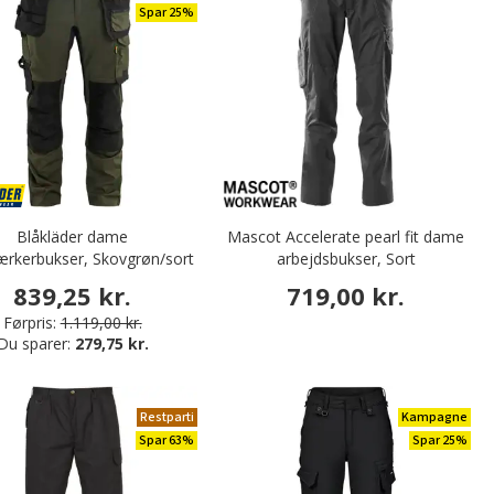
Spar 25%
Blåkläder dame
Mascot Accelerate pearl fit dame
rkerbukser, Skovgrøn/sort
arbejdsbukser, Sort
839,25 kr.
719,00 kr.
Førpris:
1.119,00 kr.
Du sparer:
279,75 kr.
Restparti
Kampagne
Spar 63%
Spar 25%