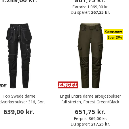
Førpris:
1.069,00 kr.
Du sparer:
267,25 kr.
Kampagne
Spar 25%
Top Swede dame
Engel Entire dame arbejdsbukser
dværkerbukser 316, Sort
full stretch, Forest Green/Black
639,00 kr.
651,75 kr.
Førpris:
869,00 kr.
Du sparer:
217,25 kr.