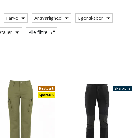
Farve
Ansvarlighed
Egenskaber
taljer
Alle filtre
Restparti
Skarp pris
Spar 68%