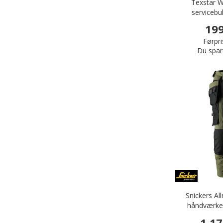
Texstar W
servicebu
199
Førpri
Du spar
Snickers A
håndværker
stretch, 
1.17