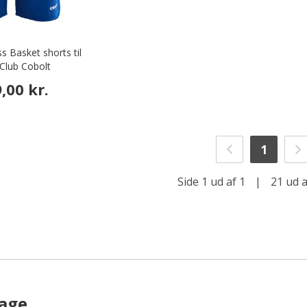
s Basket shorts til
 Club Cobolt
,00 kr.
1
Side 1 ud af 1
|
21 ud a
dage