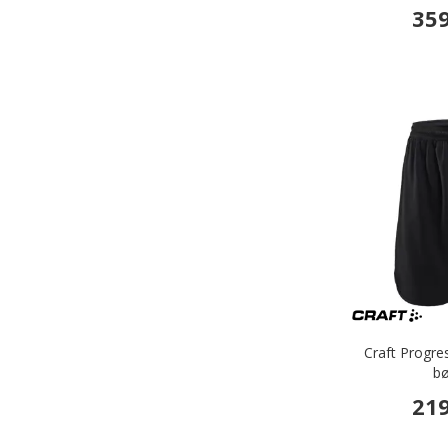
359
Craft Progres
bø
219