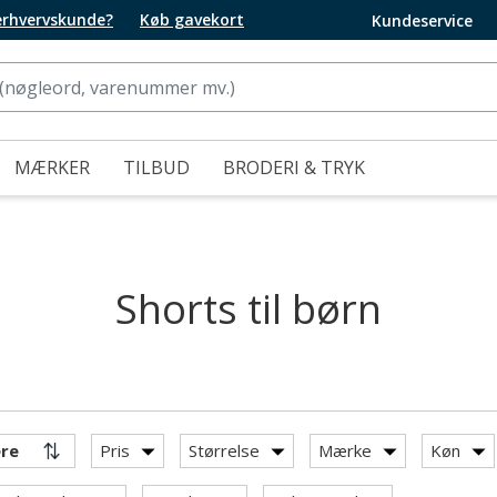
 erhvervskunde?
Køb gavekort
Kundeservice
MÆRKER
TILBUD
BRODERI & TRYK
Shorts til børn
Pris
Størrelse
Mærke
Køn