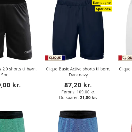
Kampagne
Spar 20%
 2.0 shorts til børn,
Clique Basic Active shorts til børn,
Clique 
Sort
Dark navy
,00 kr.
87,20 kr.
Førpris:
109,00 kr.
Du sparer:
21,80 kr.