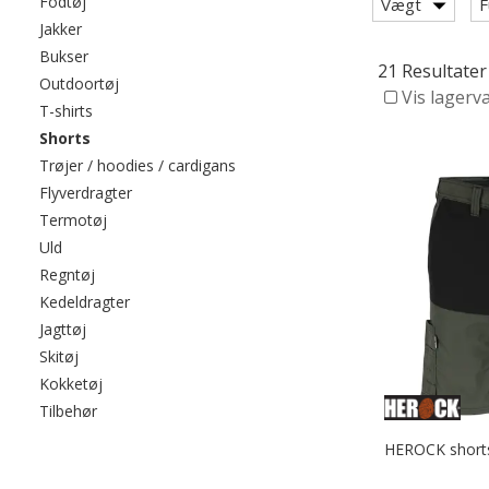
Filtrér efter category: Fodtøj
Fodtøj
Vægt
F
Filtrér efter category: Jakker
Jakker
Filtrér efter category: Bukser
Bukser
21 Resultater
Filtrér efter category: Outdoortøj
Outdoortøj
Vis lagerv
Filtrér efter category: T-shirts
T-shirts
valgte I øjeblikket sorteret efter category: Shorts
Shorts
Filtrér efter category: Trøjer / hood
Trøjer / hoodies / cardigans
Filtrér efter category: Flyverdragter
Flyverdragter
Filtrér efter category: Termotøj
Termotøj
Filtrér efter category: Uld
Uld
Filtrér efter category: Regntøj
Regntøj
Filtrér efter category: Kedeldragter
Kedeldragter
Filtrér efter category: Jagttøj
Jagttøj
Filtrér efter category: Skitøj
Skitøj
Filtrér efter category: Kokketøj
Kokketøj
Filtrér efter category: Tilbehør
Tilbehør
HEROCK shorts 