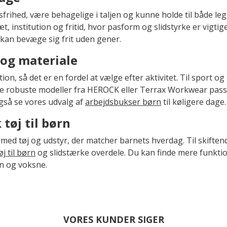
frihed, være behagelige i taljen og kunne holde til både leg
t, institution og fritid, hvor pasform og slidstyrke er vigtige
et kan bevæge sig frit uden gener.
 og materiale
on, så det er en fordel at vælge efter aktivitet. Til sport og
e robuste modeller fra HEROCK eller Terrax Workwear passer
gså se vores udvalg af
arbejdsbukser børn
til køligere dage.
tøj til børn
d tøj og udstyr, der matcher barnets hverdag. Til skiftend
øj til børn
og slidstærke overdele. Du kan finde mere funkti
rn og voksne.
VORES KUNDER SIGER