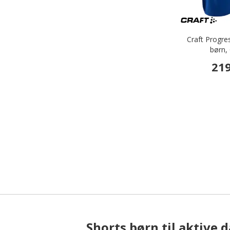
Craft Progres
børn,
219
Shorts børn til aktive 