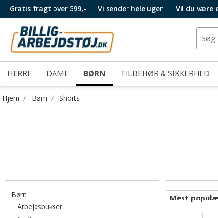
Gratis fragt over 599,-
Vi sender hele ugen
Vil du være
HERRE
DAME
BØRN
TILBEHØR & SIKKERHED
Hjem
Børn
Shorts
Filtrér efter category: Børn
Børn
Filtrér efter category: Arbejdsbukser
Arbejdsbukser