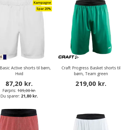
Kampagne
Spar 20%
Basic Active shorts til børn,
Craft Progress Basket shorts til
Hvid
børn, Team green
87,20 kr.
219,00 kr.
Førpris:
109,00 kr.
Du sparer:
21,80 kr.