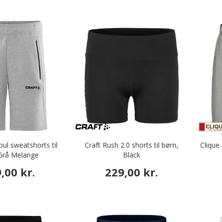
oul sweatshorts til
Craft Rush 2.0 shorts til børn,
Clique 
Grå Melange
Black
,00 kr.
229,00 kr.