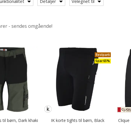
unktionalitet
Detaljer
Velegnet til
arer - sendes omgående!
ies / cardigans
Restparti
Spar 65%
til børn, Dark khaki
IK korte tights til børn, Black
Clique 