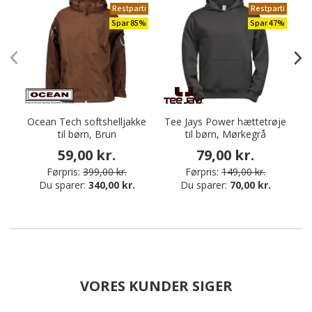
Restparti
Restparti
Spar 85%
Spar 47%
Ocean Tech softshelljakke
Tee Jays Power hættetrøje
Cr
til børn, Brun
til børn, Mørkegrå
s
59,00 kr.
79,00 kr.
Førpris:
399,00 kr.
Førpris:
149,00 kr.
Du sparer:
340,00 kr.
Du sparer:
70,00 kr.
VORES KUNDER SIGER