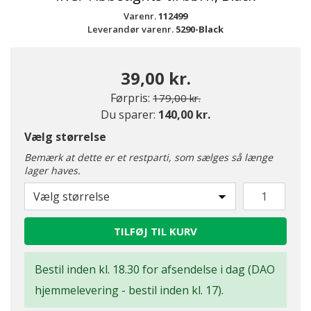
Varenr.
112499
Leverandør varenr.
5290-Black
39,00 kr.
Pris nedsat fra
til
Førpris:
179,00 kr.
Du sparer:
140,00 kr.
Vælg størrelse
Bemærk at dette er et restparti, som sælges så længe
lager haves.
Vælg størrelse
TILFØJ TIL KURV
Bestil inden kl. 18.30 for afsendelse i dag (DAO
hjemmelevering - bestil inden kl. 17).