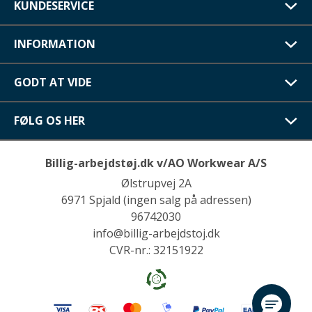
KUNDESERVICE
INFORMATION
GODT AT VIDE
FØLG OS HER
Billig-arbejdstøj.dk v/AO Workwear A/S
Ølstrupvej 2A
6971 Spjald (ingen salg på adressen)
96742030
info@billig-arbejdstoj.dk
CVR-nr.: 32151922