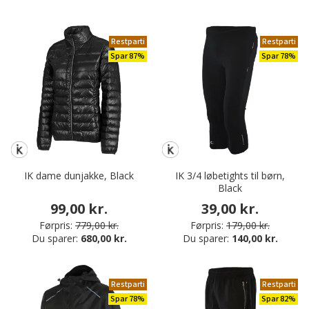
Restparti
Restparti
Spar 87%
Spar 78%
IK dame dunjakke, Black
IK 3/4 løbetights til børn,
Black
99,00 kr.
39,00 kr.
Førpris:
779,00 kr.
Førpris:
179,00 kr.
Du sparer:
680,00 kr.
Du sparer:
140,00 kr.
Restparti
Restparti
Spar 78%
Spar 82%