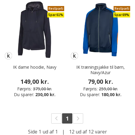
Restparti
Restparti
Spar 61%
Spar 69%
IK dame hoodie, Navy
IK træningsjakke til børn,
Navy/Azur
149,00 kr.
79,00 kr.
Førpris:
379,00 kr.
Førpris:
259,00 kr.
Du sparer:
230,00 kr.
Du sparer:
180,00 kr.
1
Side 1 ud af 1
|
12 ud af 12 varer