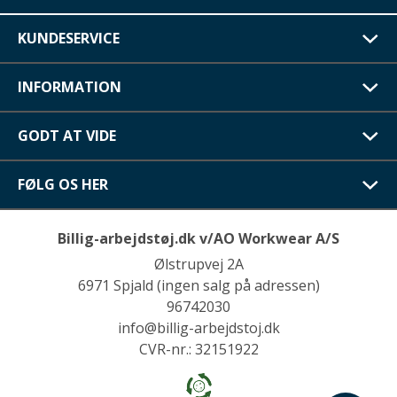
KUNDESERVICE
INFORMATION
GODT AT VIDE
FØLG OS HER
Billig-arbejdstøj.dk v/AO Workwear A/S
Ølstrupvej 2A
6971 Spjald (ingen salg på adressen)
96742030
info@billig-arbejdstoj.dk
CVR-nr.: 32151922