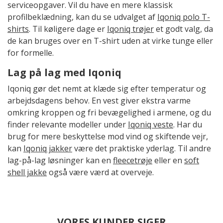
serviceopgaver. Vil du have en mere klassisk
profilbeklædning, kan du se udvalget af
Iqoniq polo T-
shirts
. Til køligere dage er
Iqoniq trøjer
et godt valg, da
de kan bruges over en T-shirt uden at virke tunge eller
for formelle.
Lag på lag med Iqoniq
Iqoniq gør det nemt at klæde sig efter temperatur og
arbejdsdagens behov. En vest giver ekstra varme
omkring kroppen og fri bevægelighed i armene, og du
finder relevante modeller under
Iqoniq veste
. Har du
brug for mere beskyttelse mod vind og skiftende vejr,
kan
Iqoniq jakker
være det praktiske yderlag. Til andre
lag-på-lag løsninger kan en
fleecetrøje
eller en
soft
shell jakke
også være værd at overveje.
VORES KUNDER SIGER