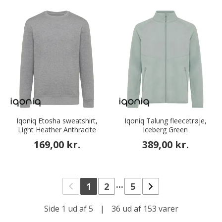
Iqoniq Etosha sweatshirt,
Iqoniq Talung fleecetrøje,
Light Heather Anthracite
Iceberg Green
169,00 kr.
389,00 kr.
...
1
2
5
Side 1 ud af 5
|
36 ud af 153 varer