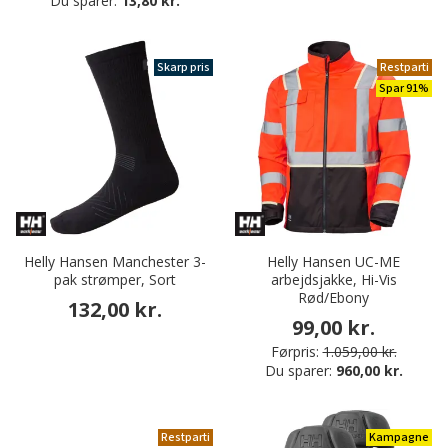
Du sparer:
13,80 kr.
Skarp pris
Restparti
Spar 91%
Helly Hansen Manchester 3-
Helly Hansen UC-ME
pak strømper, Sort
arbejdsjakke, Hi-Vis
Rød/Ebony
132,00 kr.
99,00 kr.
Førpris:
1.059,00 kr.
Du sparer:
960,00 kr.
Restparti
Kampagne