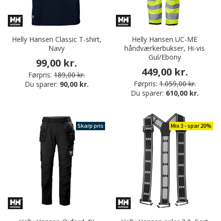
Helly Hansen Classic T-shirt,
Helly Hansen UC-ME
Navy
håndværkerbukser, Hi-vis
Gul/Ebony
99,00 kr.
449,00 kr.
Førpris:
189,00 kr.
Førpris:
1.059,00 kr.
Du sparer:
90,00 kr.
Du sparer:
610,00 kr.
Skarp pris
Mix 3 - spar 20%