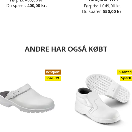
Du sparer:
400,00 kr.
Førpris:
1.049,00 kr.
Du sparer:
550,00 kr.
ANDRE HAR OGSÅ KØBT
Restparti
2. sorter
Spar 53%
Spar 