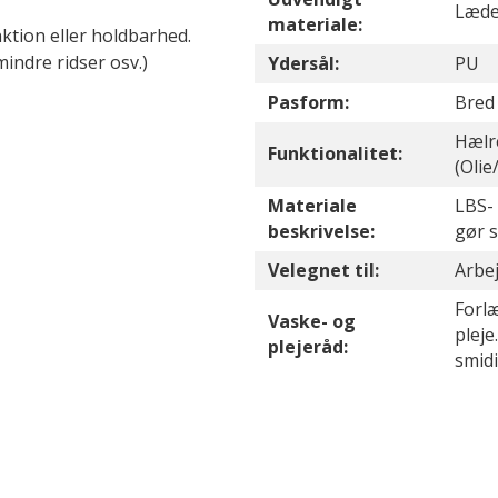
Læde
materiale:
ktion eller holdbarhed.
mindre ridser osv.)
Ydersål:
PU
Pasform:
Bred
Hælr
Funktionalitet:
(Olie
Materiale
LBS-
beskrivelse:
gør 
Velegnet til:
Arbej
Forl
Vaske- og
pleje
plejeråd:
smid