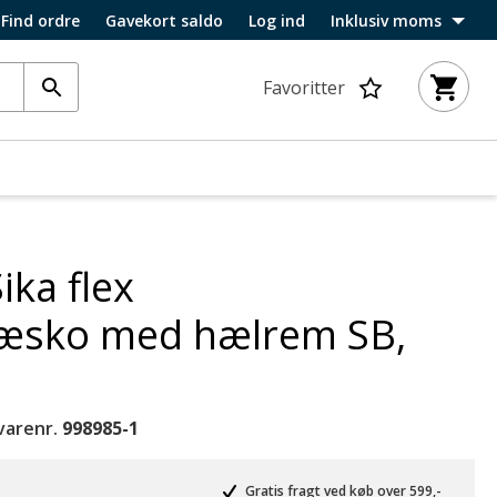
Find ordre
Gavekort saldo
Log ind
Inklusiv moms
Favoritter
ika flex
ræsko med hælrem SB,
varenr.
998985-1
Gratis fragt ved køb over 599,-