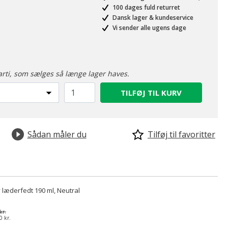
100 dages fuld returret
Dansk lager & kundeservice
Vi sender alle ugens dage
arti, som sælges så længe lager haves.
TILFØJ TIL KURV
Sådan måler du
Tilføj til favoritter
 læderfedt 190 ml, Neutral
kr.
0 kr.