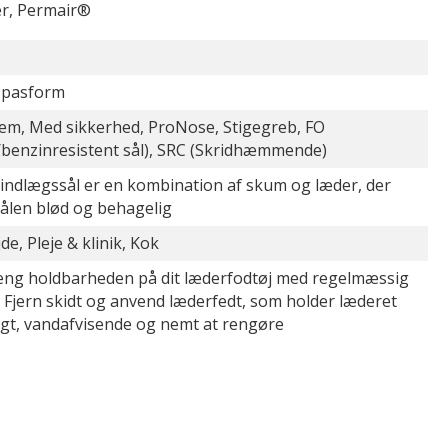
r, Permair®
 pasform
em, Med sikkerhed, ProNose, Stigegreb, FO
/benzinresistent sål), SRC (Skridhæmmende)
 indlægssål er en kombination af skum og læder, der
sålen blød og behagelig
de, Pleje & klinik, Kok
æng holdbarheden på dit læderfodtøj med regelmæssig
. Fjern skidt og anvend læderfedt, som holder læderet
igt, vandafvisende og nemt at rengøre