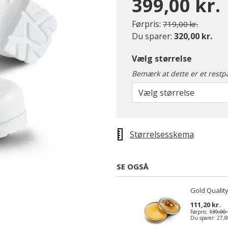
399,00 kr.
Pris nedsat fra
til
Førpris:
719,00 kr.
Du sparer:
320,00 kr.
Vælg størrelse
Bemærk at dette er et restp
Vælg størrelse
Størrelsesskema
SE OGSÅ
Gold Quality
111,20 kr.
Førpris:
139,00 
Du sparer:
27,8