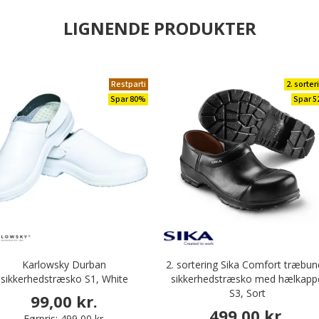
LIGNENDE PRODUKTER
Restparti
2. sorter
Spar 80%
Spar 
Karlowsky Durban
2. sortering Sika Comfort træbun
sikkerhedstræsko S1, White
sikkerhedstræsko med hælkapp
S3, Sort
99,00 kr.
499,00 kr.
Førpris:
499,00 kr.