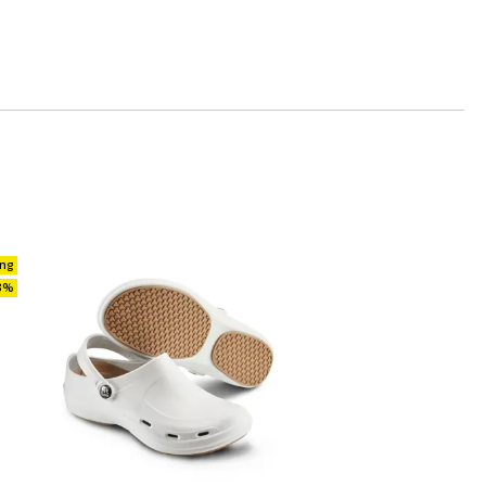
ing
83%