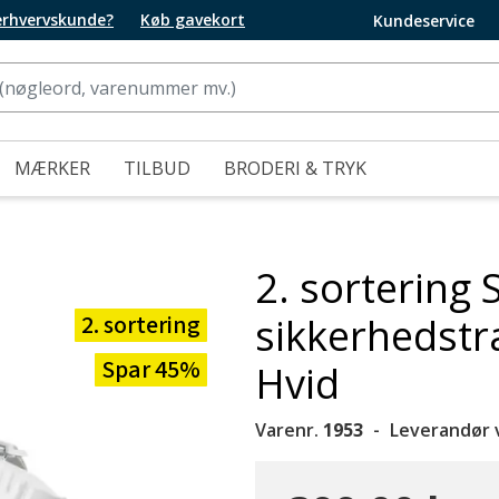
 erhvervskunde?
Køb gavekort
Kundeservice
MÆRKER
TILBUD
BRODERI & TRYK
2. sortering S
2. sortering
sikkerhedst
Spar 45%
Hvid
Varenr.
1953
Leverandør 