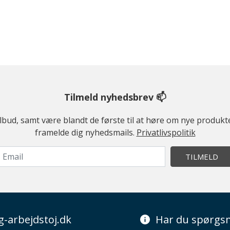
Tilmeld nyhedsbrev 📫
ilbud, samt være blandt de første til at høre om nye produk
framelde dig nyhedsmails.
Privatlivspolitik
TILMELD
g-arbejdstoj.dk
Har du spørgsm