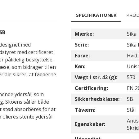
SPECIFIKATIONER
PROD
 SB
Mærke:
Sika
 designet med
Serie:
Sika 
tyret med certificeret
Farve:
Hvid
 pålidelig beskyttelse.
Køn:
Unis
æse, som bidrager til en
iale sikrer, at fødderne
Vægt i str. 42 (g):
570
Certificering:
EN 20
mende ydersål, som
Sikkerhedsklasse:
SB
g. Skoens sål er både
t stød absorberes for at
Tåværn:
Stål
olieresistente ydersål
Antis
Egenskaber:
Skri
Udvendigt