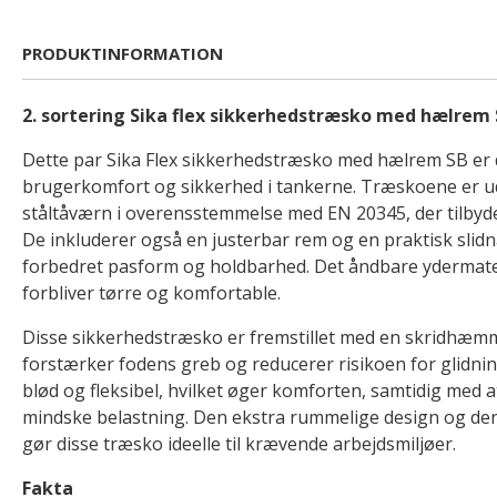
PRODUKTINFORMATION
2. sortering Sika flex sikkerhedstræsko med hælrem
Dette par Sika Flex sikkerhedstræsko med hælrem SB er
brugerkomfort og sikkerhed i tankerne. Træskoene er uds
ståltåværn i overensstemmelse med EN 20345, der tilbyder
De inkluderer også en justerbar rem og en praktisk slidn
forbedret pasform og holdbarhed. Det åndbare ydermater
forbliver tørre og komfortable.
Disse sikkerhedstræsko er fremstillet med en skridhæm
forstærker fodens greb og reducerer risikoen for glidnin
blød og fleksibel, hvilket øger komforten, samtidig med a
mindske belastning. Den ekstra rummelige design og den 
gør disse træsko ideelle til krævende arbejdsmiljøer.
Fakta