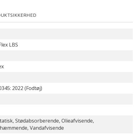
UKTSIKKERHED
Flex LBS
ex
345: 2022 (Fodtøj)
tatisk, Stødabsorberende, Olieafvisende,
dhæmmende, Vandafvisende