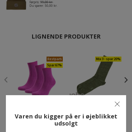
Førpris:
99,00 kr.
Du sparer:
50,00 kr.
LIGNENDE PRODUKTER
Restparti
Mix 3 - spar 20%
Spar 67%
3-pak strømper med
Joha strømper med uld,
merinould, Viola
Mossgreen melange
Varen du kigger på er i øjeblikket
59,00 kr.
59,00 kr.
udsolgt
Førpris:
179,00 kr.