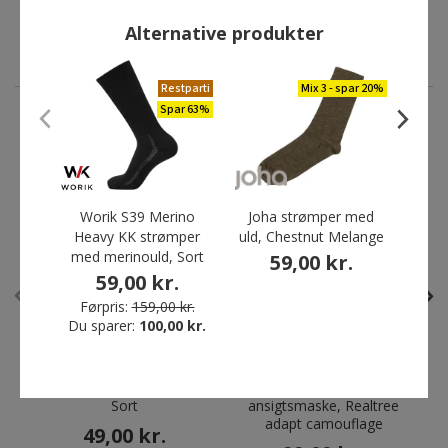
Du sparer:
120,00 kr.
Alternative produkter
Restparti
Mix 3 - spar 20%
Spar 63%
ANDRE HAR OGSÅ KØBT
Worik S39 Merino
Joha strømper med
Eng
Restparti
Restparti
Heavy KK strømper
uld, Chestnut Melange
Spar 59%
Spar 50%
med merinould, Sort
59,00 kr.
59,00 kr.
Før
Du s
Førpris:
159,00 kr.
Du sparer:
100,00 kr.
Grene termounderbukser,
Deerhunter Approach
Sort
ansigtsmaske, Realtree
adapt camouflage
49,00 kr.