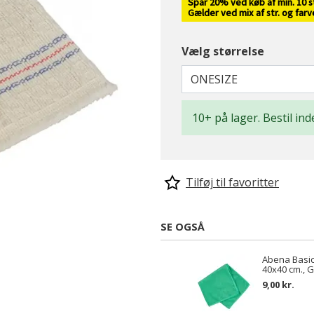
Spar 20% ved køb af min. 10 s
Gælder ved mix af str. og far
Vælg størrelse
ONESIZE
10+ på lager. Bestil ind
Tilføj til favoritter
SE OGSÅ
Abena Basic
40x40 cm., 
9,00 kr.