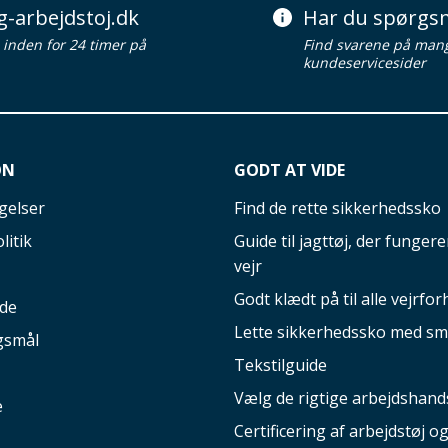
g-arbejdstoj.dk
Har du spørgsm
d inden for 24 timer på
Find svarene på man
kundeservicesider
ON
GODT AT VIDE
gelser
Find de rette sikkerhedssko
litik
Guide til jagttøj, der fungerer
vejr
Godt klædt på til alle vejrfor
ide
Lette sikkerhedssko med sm
gsmål
Tekstilguide
Vælg de rigtige arbejdshand
e
Certificering af arbejdstøj o