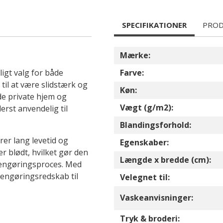
SPECIFIKATIONER
PROD
Mærke:
igt valg for både
Farve:
til at være slidstærk og
Køn:
åde private hjem og
Vægt (g/m2):
erst anvendelig til
Blandingsforhold:
krer lang levetid og
Egenskaber:
 blødt, hvilket gør den
Længde x bredde (cm):
rengøringsproces. Med
rengøringsredskab til
Velegnet til:
Vaskeanvisninger:
Tryk & broderi: