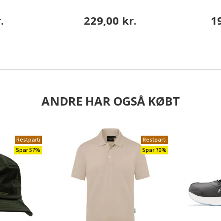
.
229,00 kr.
1
ANDRE HAR OGSÅ KØBT
Restparti
Restparti
Spar 57%
Spar 70%