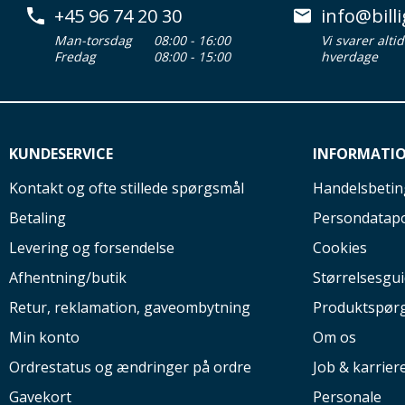
+45 96 74 20 30
info@billi
Man-torsdag
08:00 - 16:00
Vi svarer alti
Fredag
08:00 - 15:00
hverdage
KUNDESERVICE
INFORMATI
Kontakt og ofte stillede spørgsmål
Handelsbetin
Betaling
Persondatapo
Levering og forsendelse
Cookies
Afhentning/butik
Størrelsesgu
Retur, reklamation, gaveombytning
Produktspør
Min konto
Om os
Ordrestatus og ændringer på ordre
Job & karrier
Gavekort
Personale