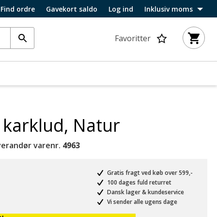
Find ordre
Gavekort saldo
Log ind
Inklusiv moms
Favoritter
karklud, Natur
verandør varenr.
4963
Gratis fragt ved køb over 599,-
100 dages fuld returret
Dansk lager & kundeservice
Vi sender alle ugens dage