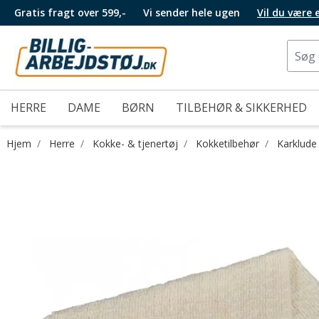
Gratis fragt over 599,-
Vi sender hele ugen
Vil du være
HERRE
DAME
BØRN
TILBEHØR & SIKKERHED
Hjem
Herre
Kokke- & tjenertøj
Kokketilbehør
Karklude