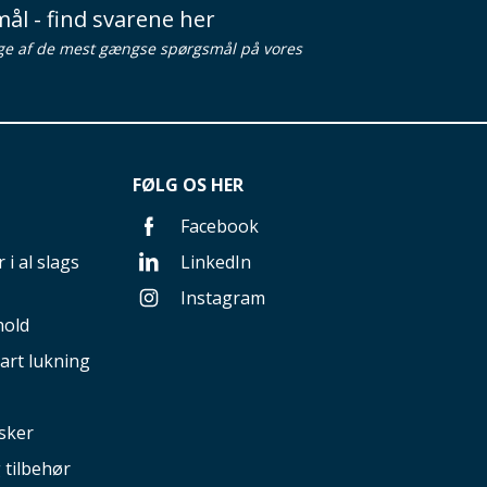
ål - find svarene her
ge af de mest gængse spørgsmål på vores
FØLG OS HER
Facebook
 i al slags
LinkedIn
Instagram
hold
art lukning
sker
g tilbehør