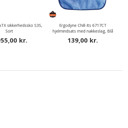
ATX sikkerhedssko S3S,
Ergodyne Chill-Its 6717CT
Sort
hjelmindsats med nakkeslag, Blå
955,00 kr.
139,00 kr.