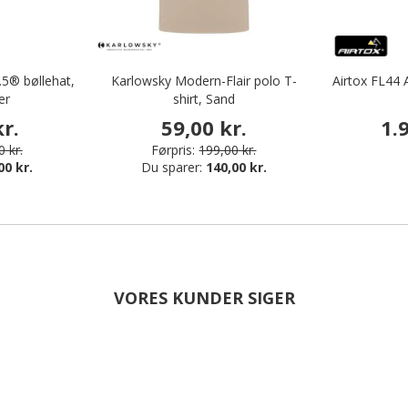
.5® bøllehat,
Karlowsky Modern-Flair polo T-
Airtox FL44 
er
shirt, Sand
r.
59,00 kr.
1.
 kr.
Førpris:
199,00 kr.
00 kr.
Du sparer:
140,00 kr.
VORES KUNDER SIGER