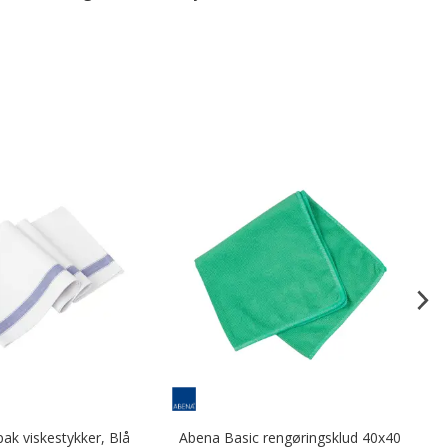
pak viskestykker, Blå
Abena Basic rengøringsklud 40x40
Ab