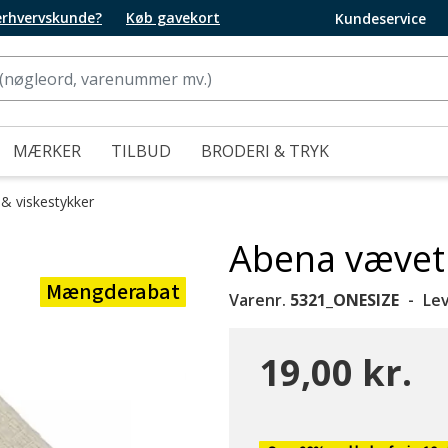
 erhvervskunde?
Køb gavekort
Kundeservice
MÆRKER
TILBUD
BRODERI & TRYK
 & viskestykker
Abena vævet 
Mængderabat
Varenr.
5321_ONESIZE
Le
19,00 kr.