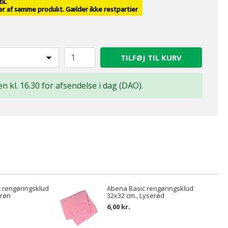
tk.
ver af samme produkt. Gælder ikke restpartier
TILFØJ TIL KURV
en kl. 16.30 for afsendelse i dag (DAO).
 rengøringsklud
Abena Basic rengøringsklud
Grøn
32x32 cm., Lyserød
6,00 kr.