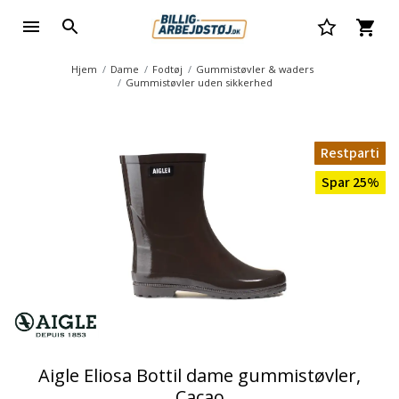
Hjem
Dame
Fodtøj
Gummistøvler & waders
Gummistøvler uden sikkerhed
Restparti
Spar 25%
Aigle Eliosa Bottil dame gummistøvler,
Cacao