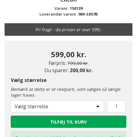
Varenr.
150139
Leverandør varenr.
900-S057B
Fri fragt - da prisen er over 599,-
599,00 kr.
Pris nedsat fra
til
Førpris:
799,00 kr.
Du sparer:
200,00 kr.
Vælg størrelse
Bemærk at dette er et restparti, som sælges så længe
lager haves.
Vælg størrelse
TILFØJ TIL KURV