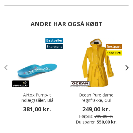
ANDRE HAR OGSÅ KØBT
Bestseller
Skarp pris
Restparti
Spar 69%
Airtox Pump-It
Ocean Pure dame
indlægssåler, Blå
regnfrakke, Gul
381,00 kr.
249,00 kr.
Førpris:
799,00 kr.
Du sparer:
550,00 kr.