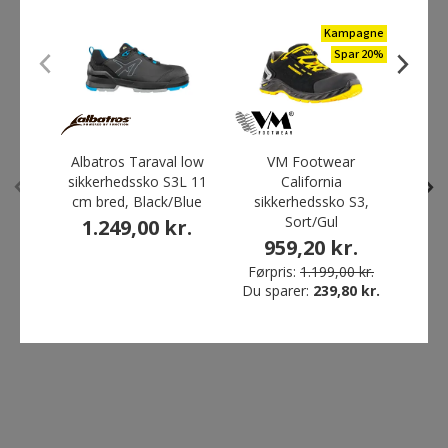
Kampagne
ANDRE HAR OGSÅ KØBT
Spar 20%
Bestseller
Skarp pris
Skarp pris
Albatros Taraval low
VM Footwear
B
sikkerhedssko S3L 11
California
sik
cm bred, Black/Blue
sikkerhedssko S3,
Sort/Gul
1.249,00 kr.
1
959,20 kr.
Førpris:
1.199,00 kr.
Airtox Pump-It
Blåkläder knæbind med
Du sparer:
239,80 kr.
indlægssåler, Blå
lomme til knæpude, Sort
381,00 kr.
225,00 kr.