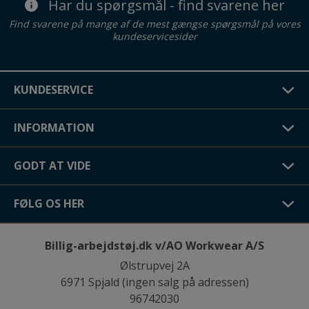
Har du spørgsmål - find svarene her
Find svarene på mange af de mest gængse spørgsmål på vores
kundeservicesider
KUNDESERVICE
INFORMATION
GODT AT VIDE
FØLG OS HER
Billig-arbejdstøj.dk v/AO Workwear A/S
Ølstrupvej 2A
6971 Spjald (ingen salg på adressen)
96742030