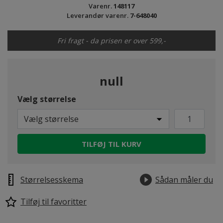
Varenr.
148117
Leverandør varenr.
7-648040
Fri fragt - da prisen er over 599,-
null
Vælg størrelse
Vælg størrelse
TILFØJ TIL KURV
Størrelsesskema
Sådan måler du
Tilføj til favoritter