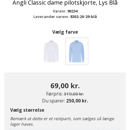
Angli Classic dame pilotskjorte, Lys Blå
Varenr.
90234
Leverandør varenr.
8302-20-29-blå
Vælg farve
valgte
69,00 kr.
Pris nedsat fra
til
Førpris:
319,00 kr.
Du sparer:
250,00 kr.
Vælg størrelse
Bemærk at dette er et restparti, som sælges så længe
lager haves.