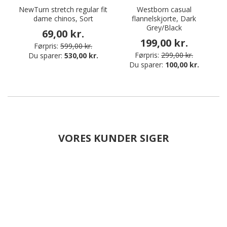
NewTurn stretch regular fit
Westborn casual
P
dame chinos, Sort
flannelskjorte, Dark
Grey/Black
69,00 kr.
199,00 kr.
Førpris:
599,00 kr.
Førpris:
299,00 kr.
Du sparer:
530,00 kr.
Du sparer:
100,00 kr.
VORES KUNDER SIGER