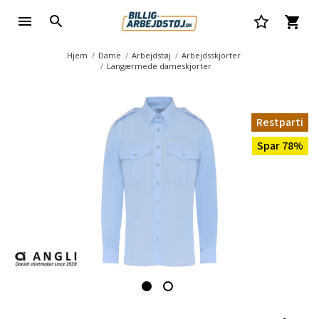
Hjem
Dame
Arbejdstøj
Arbejdsskjorter
Langærmede dameskjorter
Restparti
Spar 78%