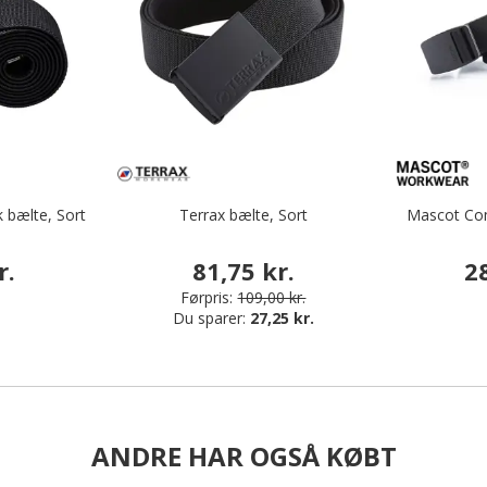
k bælte, Sort
Terrax bælte, Sort
Mascot Com
r.
81,75 kr.
2
Førpris:
109,00 kr.
Du sparer:
27,25 kr.
ANDRE HAR OGSÅ KØBT