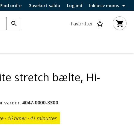
Find ordre
Gavekort saldo
Log ind
Inklusiv moms
Favoritter
te stretch bælte, Hi-
r varenr.
4047-0000-3300
 - 16 timer - 41 minutter