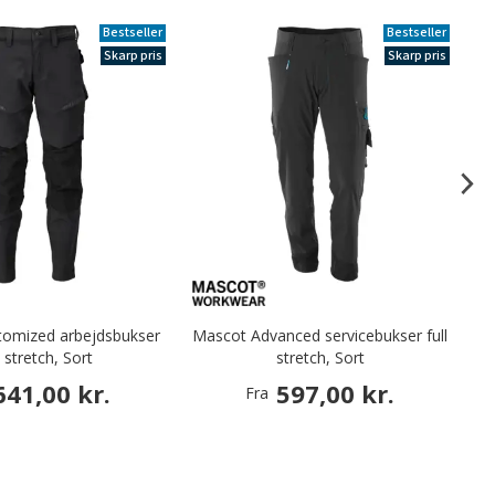
Bestseller
Bestseller
Skarp pris
Skarp pris
tomized arbejdsbukser
Mascot Advanced servicebukser full
l stretch, Sort
stretch, Sort
641,00 kr.
597,00 kr.
Fra