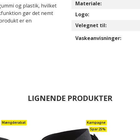
Materiale:
gummi og plastik, hvilket
ækfunktion gør det nemt
Logo:
 produkt er en
Velegnet til:
Vaskeanvisninger:
LIGNENDE PRODUKTER
Mængderabat
Kampagne
Spar 25%