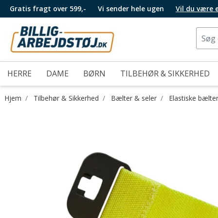
Gratis fragt over 599,-
Vi sender hele ugen
Vil du være
HERRE
DAME
BØRN
TILBEHØR & SIKKERHED
Hjem
Tilbehør & Sikkerhed
Bælter & seler
Elastiske bælte