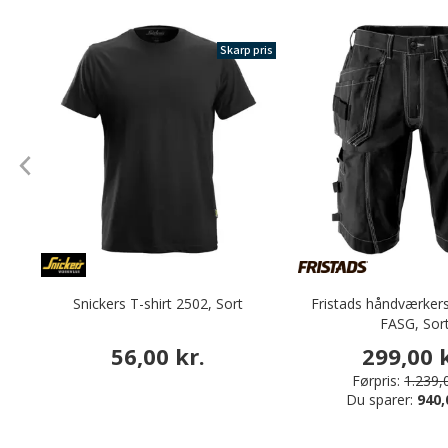
Skarp pris
Snickers T-shirt 2502, Sort
Fristads håndværker
FASG, Sor
56,00 kr.
299,00 k
Førpris:
1.239,0
Du sparer:
940,