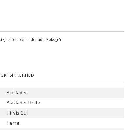
dstøj.dk foldbar siddepude, Koksgrå
UKTSIKKERHED
Blåkläder
Blåkläder Unite
Hi-Vis Gul
Herre