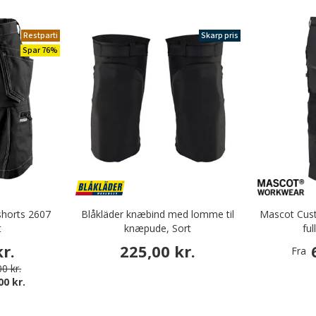
Restparti
Skarp pris
Spar 76%
shorts 2607
Blåkläder knæbind med lomme til
Mascot Cus
t
knæpude, Sort
ful
r.
225,00 kr.
Fra
0 kr.
00 kr.