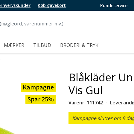
 erhvervskunde?
Køb gavekort
Kundeservice
MÆRKER
TILBUD
BRODERI & TRYK
r
Blåkläder Uni
Kampagne
Vis Gul
Spar 25%
Varenr.
111742
Leverandø
Kampagne slutter om 9 dage