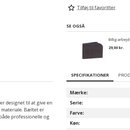
Tilføj til favoritter
SE OGSÅ
Billig-arbej
29,00 kr.
SPECIFIKATIONER
PROD
Mærke:
er designet til at give en
Serie:
materiale. Bæltet er
Farve:
l både professionelle og
Køn: