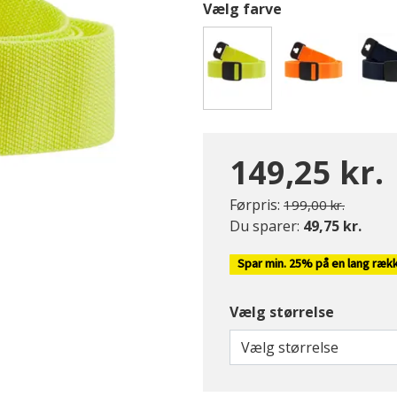
Vælg farve
valgte
149,25 kr.
Pris nedsat fra
til
Førpris:
199,00 kr.
Du sparer:
49,75 kr.
Spar min. 25% på en lang ræk
Vælg størrelse
Vælg størrelse