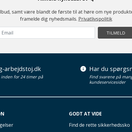
ilbud, samt være blandt de første til at høre om nye produk
framelde dig nyhedsmails.
Privatlivspolitik
TILMELD
g-arbejdstoj.dk
Har du spørgsm
d inden for 24 timer på
Find svarene på man
kundeservicesider
ON
GODT AT VIDE
gelser
Find de rette sikkerhedssko