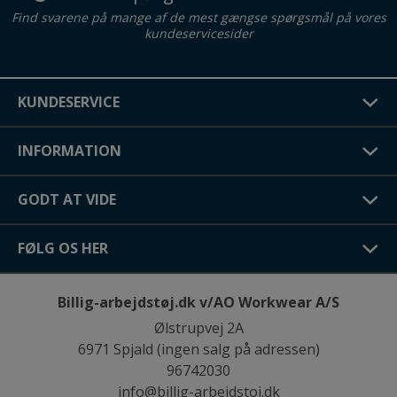
Find svarene på mange af de mest gængse spørgsmål på vores
kundeservicesider
KUNDESERVICE
INFORMATION
GODT AT VIDE
FØLG OS HER
Billig-arbejdstøj.dk v/AO Workwear A/S
Ølstrupvej 2A
6971 Spjald (ingen salg på adressen)
96742030
info@billig-arbejdstoj.dk