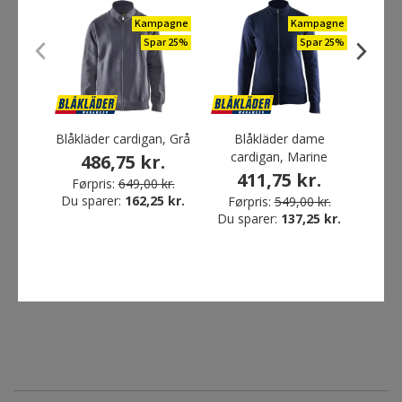
Kampagne
Kampagne
ANDRE HAR OGSÅ KØBT
Spar 25%
Spar 25%
Blåkläder cardigan, Grå
Blåkläder dame
Cli
cardigan, Marine
card
486,75 kr.
411,75 kr.
Fra
Førpris:
649,00 kr.
Du sparer:
162,25 kr.
Førpris:
549,00 kr.
Du sparer:
137,25 kr.