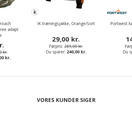
proach
IK træningsjakke, Orange/Sort
Portwest kø
tree adapt
e
29,00 kr.
1
r.
Førpris:
269,00 kr.
Førp
Du sparer:
240,00 kr.
Du s
 kr.
00 kr.
VORES KUNDER SIGER