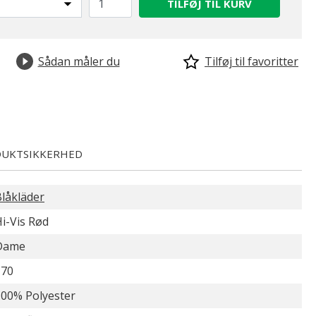
TILFØJ TIL KURV
Sådan måler du
Tilføj til favoritter
UKTSIKKERHED
låkläder
i-Vis Rød
Dame
170
100% Polyester