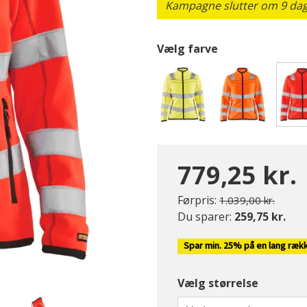
Kampagne slutter om 9 dage
Vælg farve
779,25 kr.
Pris nedsat fra
til
Førpris:
1.039,00 kr.
Du sparer:
259,75 kr.
Spar min. 25% på en lang ræk
Vælg størrelse