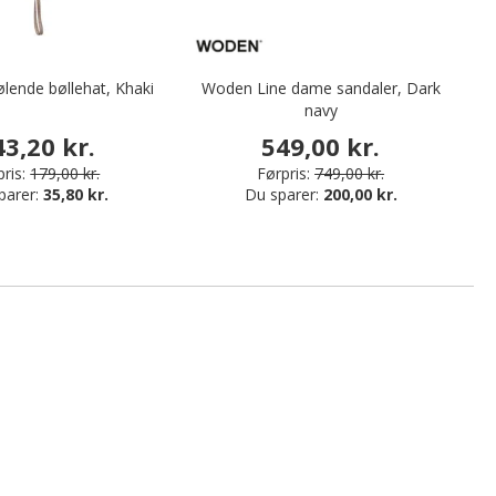
lende bøllehat, Khaki
Woden Line dame sandaler, Dark
Te
navy
43,20 kr.
549,00 kr.
ris:
179,00 kr.
Førpris:
749,00 kr.
parer:
35,80 kr.
Du sparer:
200,00 kr.