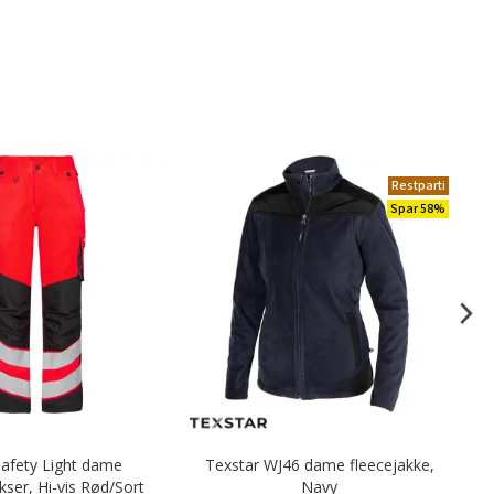
Restparti
Spar 58%
Safety Light dame
Texstar WJ46 dame fleecejakke,
O
kser, Hi-vis Rød/Sort
Navy