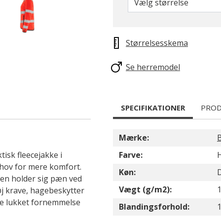
Vælg størrelse
Størrelsesskema
Se herremodel
SPECIFIKATIONER
PROD
Mærke:
B
isk fleecejakke i
Farve:
H
ehov for mere komfort.
Køn:
aden holder sig pæn ved
Vægt (g/m2):
j krave, hagebeskytter
re lukket fornemmelse
Blandingsforhold: