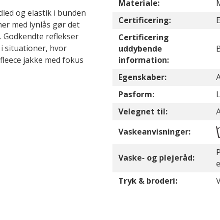
Materiale:
M
dled og elastik i bunden
Certificering:
E
er med lynlås gør det
. Godkendte reflekser
Certificering
i situationer, hvor
uddybende
ofleece jakke med fokus
information:
Egenskaber:
A
Pasform:
L
Velegnet til:
Vaskeanvisninger:
P
Vaske- og plejeråd:
Tryk & broderi:
V