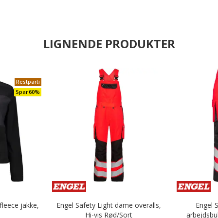
LIGNENDE PRODUKTER
Restparti
Spar 60%
leece jakke,
Engel Safety Light dame overalls,
Engel 
Hi-vis Rød/Sort
arbejdsbu