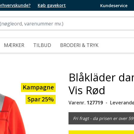
 erhvervskunde?
Køb gavekort
Kundeservice
MÆRKER
TILBUD
BRODERI & TRYK
Blåkläder da
Kampagne
Vis Rød
Spar 25%
Varenr.
127719
Leverandø
Fri fragt - da prisen er over 59