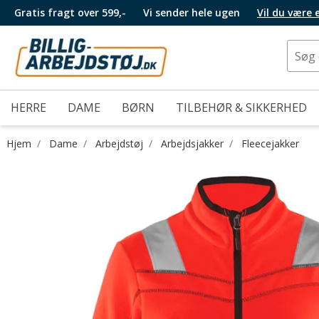
Gratis fragt over 599,-
Vi sender hele ugen
Vil du være
HERRE
DAME
BØRN
TILBEHØR & SIKKERHED
Hjem
Dame
Arbejdstøj
Arbejdsjakker
Fleecejakker