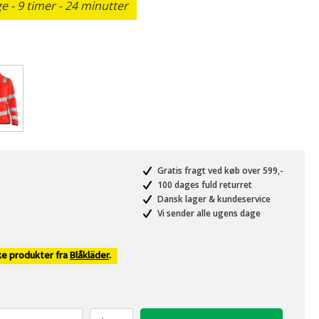
 - 9 timer - 24 minutter
valgte
Gratis fragt ved køb over 599,-
100 dages fuld returret
Dansk lager & kundeservice
Vi sender alle ugens dage
ke produkter fra
Blåkläder
.