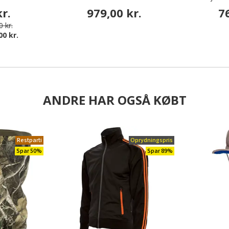
r.
979,00 kr.
7
 kr.
00 kr.
ANDRE HAR OGSÅ KØBT
Restparti
Oprydningspris
Spar 50%
Spar 89%