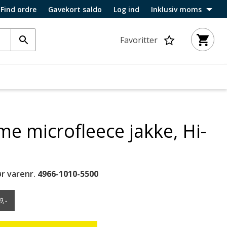
Find ordre
Gavekort saldo
Log ind
Inklusiv moms
Favoritter
me microfleece jakke, Hi-
r varenr.
4966-1010-5500
9,-