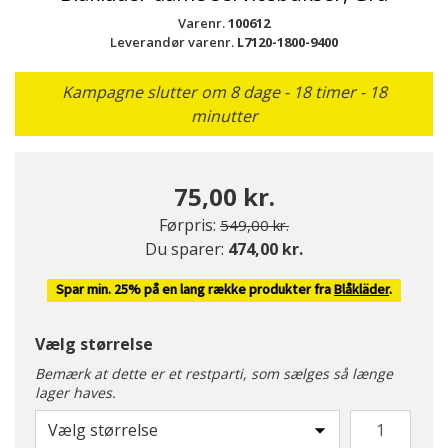
Varenr.
100612
Leverandør varenr.
L7120-1800-9400
Kampagne slutter om 8 dage - 18 timer - 18
minutter
75,00 kr.
Pris nedsat fra
til
Førpris:
549,00 kr.
Du sparer:
474,00 kr.
Spar min. 25% på en lang række produkter fra
Blåkläder
.
Vælg størrelse
Bemærk at dette er et restparti, som sælges så længe
lager haves.
Vælg størrelse