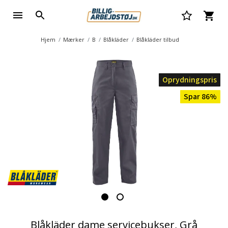
Hjem
Mærker
B
Blåkläder
Blåkläder tilbud
Oprydningspris
Spar 86%
Blåkläder dame servicebukser, Grå