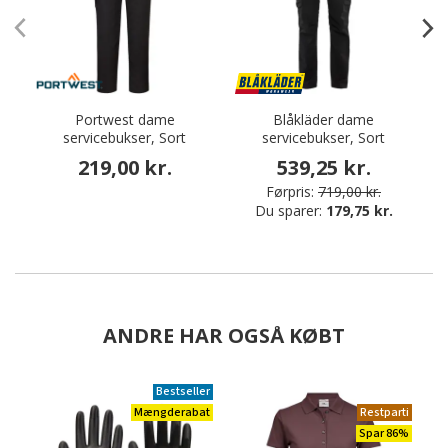
Portwest dame
Blåkläder dame
servicebukser, Sort
servicebukser, Sort
219,00 kr.
539,25 kr.
Førpris:
719,00 kr.
Du sparer:
179,75 kr.
ANDRE HAR OGSÅ KØBT
Bestseller
Mængderabat
Restparti
Spar 86%