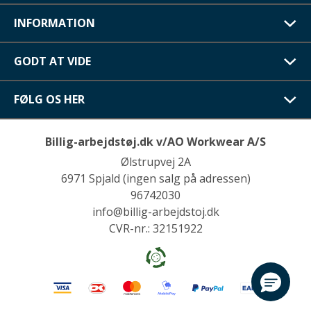
INFORMATION
GODT AT VIDE
FØLG OS HER
Billig-arbejdstøj.dk v/AO Workwear A/S
Ølstrupvej 2A
6971 Spjald (ingen salg på adressen)
96742030
info@billig-arbejdstoj.dk
CVR-nr.: 32151922