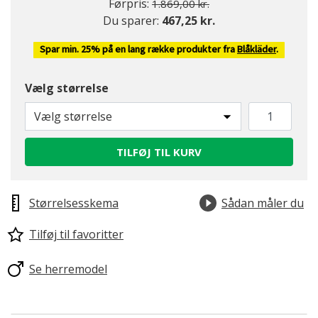
Pris nedsat fra
til
Førpris:
1.869,00 kr.
Du sparer:
467,25 kr.
Spar min. 25% på en lang række produkter fra
Blåkläder
.
Vælg størrelse
Vælg størrelse
TILFØJ TIL KURV
Størrelsesskema
Sådan måler du
Tilføj til favoritter
Se herremodel