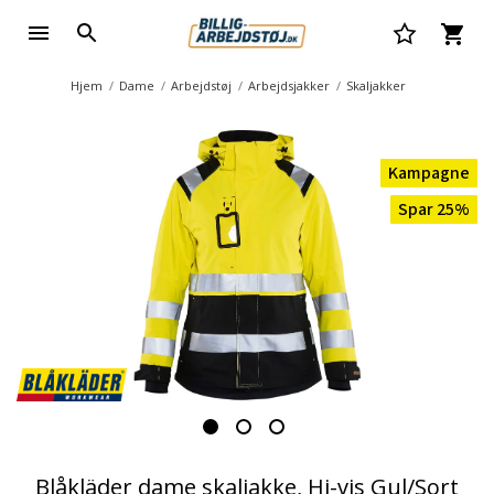
Hjem
Dame
Arbejdstøj
Arbejdsjakker
Skaljakker
Kampagne
Spar 25%
Blåkläder dame skaljakke, Hi-vis Gul/Sort