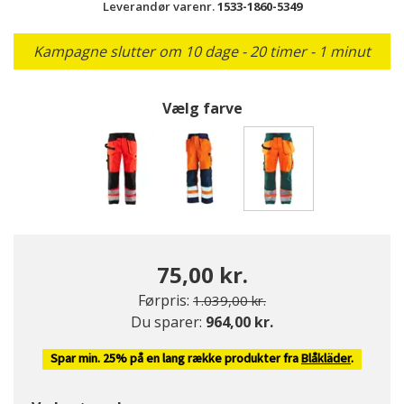
Leverandør varenr.
1533-1860-5349
Kampagne slutter om 10 dage - 20 timer - 1 minut
Vælg farve
valgte
75,00 kr.
Pris nedsat fra
til
Førpris:
1.039,00 kr.
Du sparer:
964,00 kr.
Spar min. 25% på en lang række produkter fra
Blåkläder
.