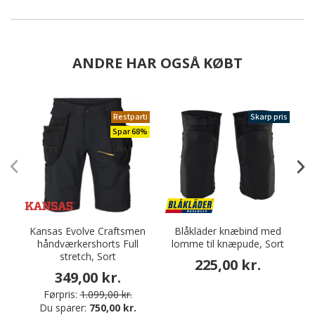
ANDRE HAR OGSÅ KØBT
Restparti
Skarp pris
Spar 68%
Kansas Evolve Craftsmen
Blåkläder knæbind med
håndværkershorts Full
lomme til knæpude, Sort
stretch, Sort
225,00 kr.
349,00 kr.
Førpris:
1.099,00 kr.
Du sparer:
750,00 kr.