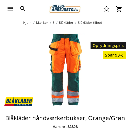
Hjem
Mærker
B
Blåkläder
Blåkläder tilbud
Oprydningspris
Spar 93%
Blåkläder håndværkerbukser, Orange/Grøn
Varenr.
82808