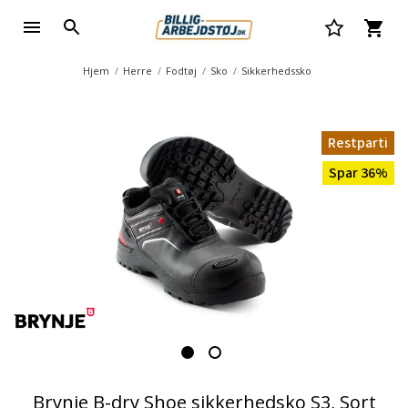
Hjem
Herre
Fodtøj
Sko
Sikkerhedssko
Restparti
Spar 36%
Brynje B-dry Shoe sikkerhedsko S3, Sort