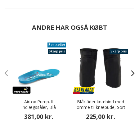
ANDRE HAR OGSÅ KØBT
Bestseller
Skarp pris
Skarp pris
Airtox Pump-It
Blåkläder knæbind med
indlægssåler, Blå
lomme til knæpude, Sort
381,00 kr.
225,00 kr.