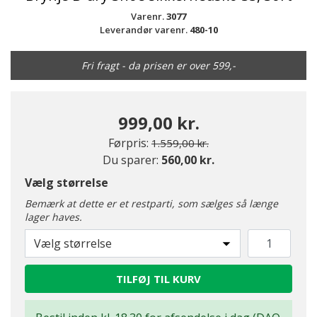
Varenr.
3077
Leverandør varenr.
480-10
Fri fragt - da prisen er over 599,-
999,00 kr.
Pris nedsat fra
til
Førpris:
1.559,00 kr.
Du sparer:
560,00 kr.
Vælg størrelse
Bemærk at dette er et restparti, som sælges så længe
lager haves.
Vælg størrelse
TILFØJ TIL KURV