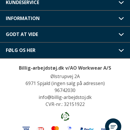
KUNDESERVICE
INFORMATION
GODT AT VIDE
FØLG OS HER
Billig-arbejdstøj.dk v/AO Workwear A/S
Ølstrupvej 2A
6971 Spjald (ingen salg på adressen)
96742030
info@billig-arbejdstoj.dk
CVR-nr.: 32151922