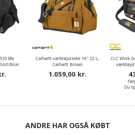
33 lille
Carhartt værktøjstaske 16" 22 L,
CLC Work G
 Sort/Brun
Carhartt Brown
værktøjst
r.
1.059,00 kr.
4
Førp
Du sp
ANDRE HAR OGSÅ KØBT