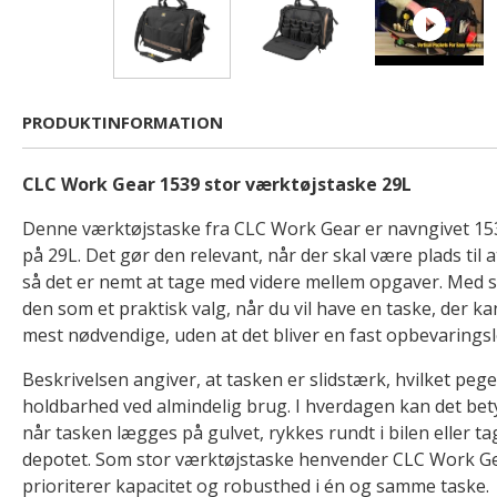
PRODUKTINFORMATION
CLC Work Gear 1539 stor værktøjstaske 29L
Denne værktøjstaske fra CLC Work Gear er navngivet 153
på 29L. Det gør den relevant, når der skal være plads til a
så det er nemt at tage med videre mellem opgaver. Med s
den som et praktisk valg, når du vil have en taske, der 
mest nødvendige, uden at det bliver en fast opbevarings
Beskrivelsen angiver, at tasken er slidstærk, hvilket peg
holdbarhed ved almindelig brug. I hverdagen kan det be
når tasken lægges på gulvet, rykkes rundt i bilen eller ta
depotet. Som stor værktøjstaske henvender CLC Work Gear
prioriterer kapacitet og robusthed i én og samme taske.