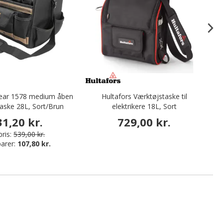
ear 1578 medium åben
Hultafors Værktøjstaske til
Po
aske 28L, Sort/Brun
elektrikere 18L, Sort
31,20 kr.
729,00 kr.
ris:
539,00 kr.
arer:
107,80 kr.