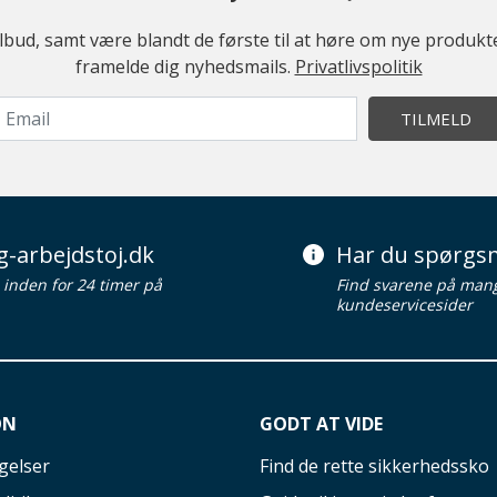
ilbud, samt være blandt de første til at høre om nye produk
framelde dig nyhedsmails.
Privatlivspolitik
TILMELD
g-arbejdstoj.dk
Har du spørgsm
d inden for 24 timer på
Find svarene på man
kundeservicesider
ON
GODT AT VIDE
gelser
Find de rette sikkerhedssko