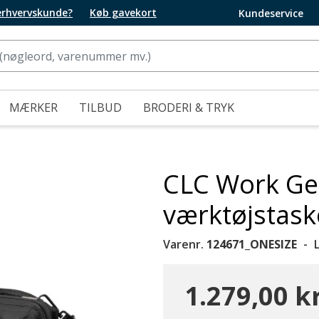
 erhvervskunde?
Køb gavekort
Kundeservice
MÆRKER
TILBUD
BRODERI & TRYK
CLC Work Ge
værktøjstask
Varenr.
124671_ONESIZE
1.279,00 kr