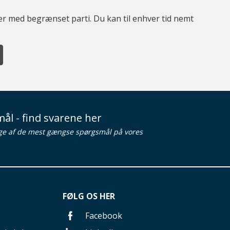
ter med begrænset parti. Du kan til enhver tid nemt
ål - find svarene her
ge af de mest gængse spørgsmål på vores
FØLG OS HER
Facebook