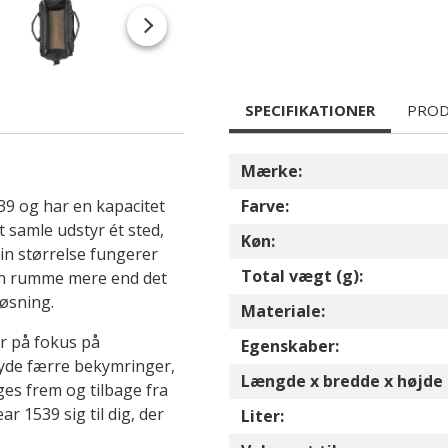
SPECIFIKATIONER
PROD
Mærke:
9 og har en kapacitet
Farve:
t samle udstyr ét sted,
Køn:
in størrelse fungerer
Total vægt (g):
kan rumme mere end det
løsning.
Materiale:
er på fokus på
Egenskaber:
tyde færre bekymringer,
Længde x bredde x højde 
ges frem og tilbage fra
 1539 sig til dig, der
Liter: