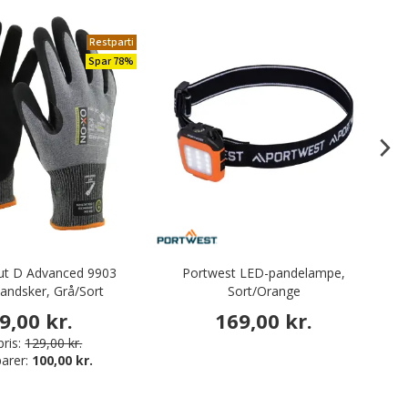
Restparti
Spar 78%
t D Advanced 9903
Portwest LED-pandelampe,
V
andsker, Grå/Sort
Sort/Orange
9,00 kr.
169,00 kr.
ris:
129,00 kr.
arer:
100,00 kr.