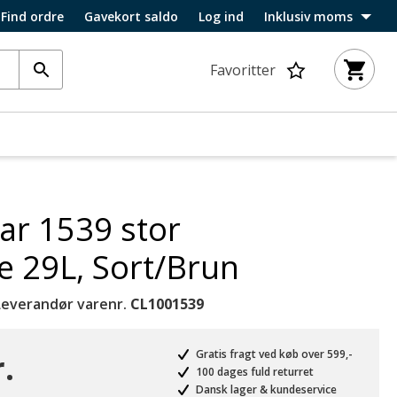
Find ordre
Gavekort saldo
Log ind
Inklusiv moms
Favoritter
ar 1539 stor
e 29L, Sort/Brun
Leverandør varenr.
CL1001539
.
Gratis fragt ved køb over 599,-
100 dages fuld returret
Dansk lager & kundeservice