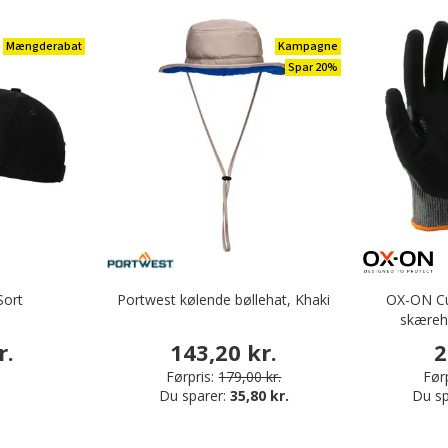
Mængderabat
Kampagne
Spar 20%
Sort
Portwest kølende bøllehat, Khaki
OX-ON Cu
skæreh
r.
143,20 kr.
2
Førpris:
179,00 kr.
Førp
Du sparer:
35,80 kr.
Du sp