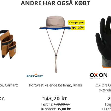
ANDRE HAR OGSÅ KØBT
Kampagne
Spar 20%
te, Carhartt
Portwest kølende bøllehat, Khaki
OX-ON Cu
skæreh
r.
143,20 kr.
2
Førpris:
179,00 kr.
Førp
Du sparer:
35,80 kr.
Du sp