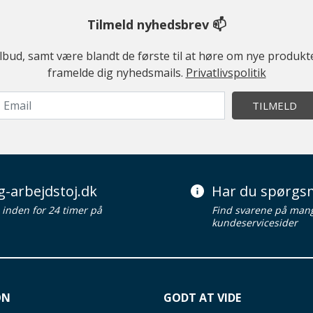
Tilmeld nyhedsbrev 📫
ilbud, samt være blandt de første til at høre om nye produk
framelde dig nyhedsmails.
Privatlivspolitik
TILMELD
g-arbejdstoj.dk
Har du spørgsm
d inden for 24 timer på
Find svarene på man
kundeservicesider
ON
GODT AT VIDE