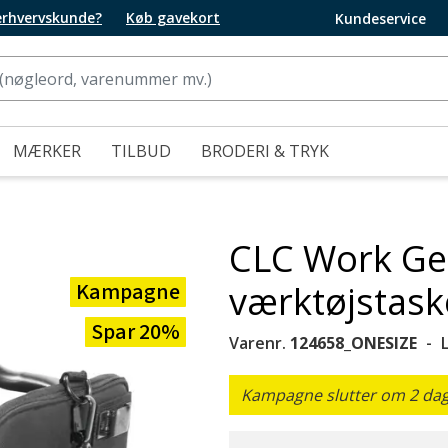
 erhvervskunde?
Køb gavekort
Kundeservice
MÆRKER
TILBUD
BRODERI & TRYK
CLC Work Ge
Kampagne
værktøjstask
Spar 20%
Varenr.
124658_ONESIZE
Kampagne slutter om 2 dage