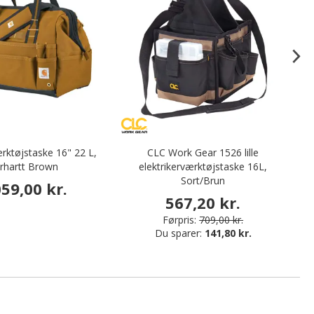
rktøjstaske 16" 22 L,
CLC Work Gear 1526 lille
C
rhartt Brown
elektrikerværktøjstaske 16L,
Sort/Brun
059,00 kr.
567,20 kr.
Førpris:
709,00 kr.
Du sparer:
141,80 kr.