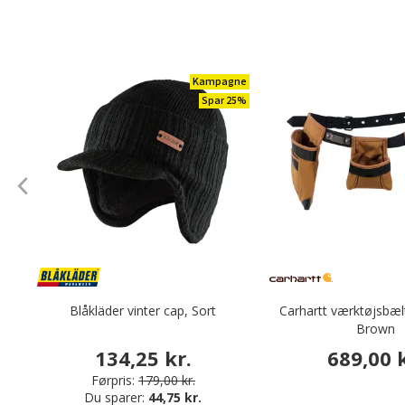
Kampagne
Spar 25%
Blåkläder vinter cap, Sort
Carhartt værktøjsbæl
Brown
134,25 kr.
689,00 k
Førpris:
179,00 kr.
Du sparer:
44,75 kr.