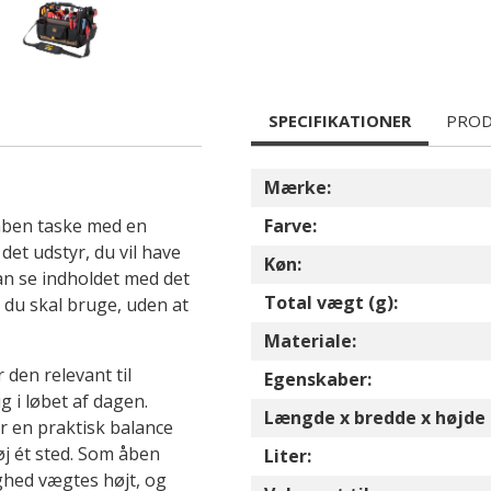
SPECIFIKATIONER
PROD
L
Mærke:
åben taske med en
Farve:
det udstyr, du vil have
Køn:
an se indholdet med det
Total vægt (g):
 du skal bruge, uden at
Materiale:
den relevant til
Egenskaber:
g i løbet af dagen.
Længde x bredde x højde 
r en praktisk balance
j ét sted. Som åben
Liter:
ighed vægtes højt, og