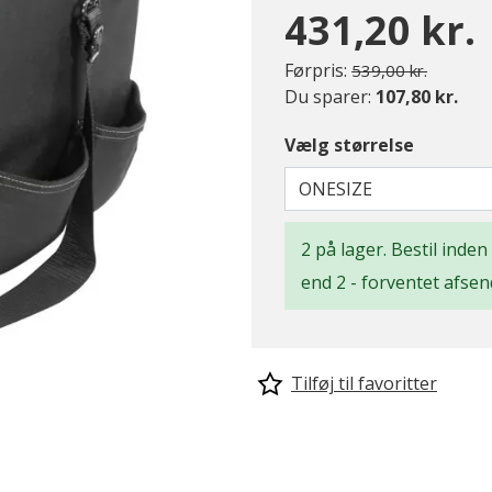
431,20 kr.
Pris nedsat fra
til
Førpris:
539,00 kr.
Du sparer:
107,80 kr.
Vælg størrelse
ONESIZE
2 på lager. Bestil inden
end 2 - forventet afsen
Tilføj til favoritter