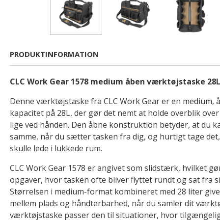
PRODUKTINFORMATION
CLC Work Gear 1578 medium åben værktøjstaske 28
Denne værktøjstaske fra CLC Work Gear er en medium, 
kapacitet på 28L, der gør det nemt at holde overblik over 
lige ved hånden. Den åbne konstruktion betyder, at du k
samme, når du sætter tasken fra dig, og hurtigt tage det,
skulle lede i lukkede rum.
CLC Work Gear 1578 er angivet som slidstærk, hvilket gør 
opgaver, hvor tasken ofte bliver flyttet rundt og sat fra si
Størrelsen i medium-format kombineret med 28 liter give
mellem plads og håndterbarhed, når du samler dit værktø
værktøjstaske passer den til situationer, hvor tilgængel