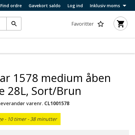
Find ordre
Gavekort saldo
Log ind
Inklusiv moms
Favoritter
ar 1578 medium åben
e 28L, Sort/Brun
Leverandør varenr.
CL1001578
 - 10 timer - 38 minutter