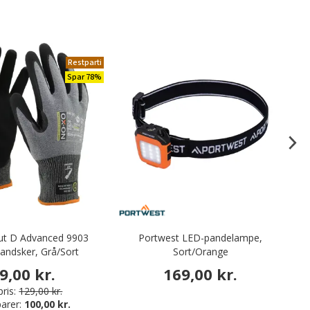
Restparti
Spar 78%
t D Advanced 9903
Portwest LED-pandelampe,
V
andsker, Grå/Sort
Sort/Orange
9,00 kr.
169,00 kr.
ris:
129,00 kr.
arer:
100,00 kr.