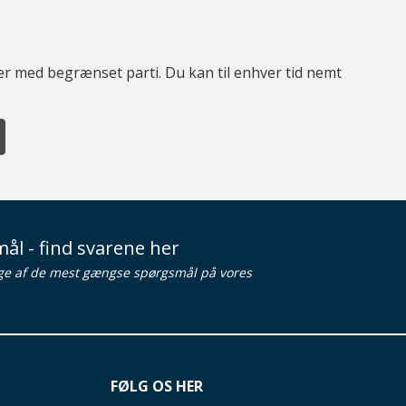
ter med begrænset parti. Du kan til enhver tid nemt
ål - find svarene her
ge af de mest gængse spørgsmål på vores
FØLG OS HER