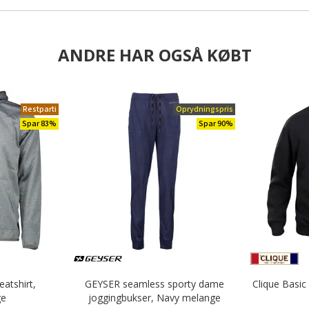
ANDRE HAR OGSÅ KØBT
Restparti
Oprydningspris
Spar 83%
Spar 90%
eatshirt,
GEYSER seamless sporty dame
Clique Basic
ge
joggingbukser, Navy melange