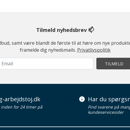
Tilmeld nyhedsbrev 📫
ilbud, samt være blandt de første til at høre om nye produk
framelde dig nyhedsmails.
Privatlivspolitik
TILMELD
g-arbejdstoj.dk
Har du spørgsm
d inden for 24 timer på
Find svarene på man
kundeservicesider