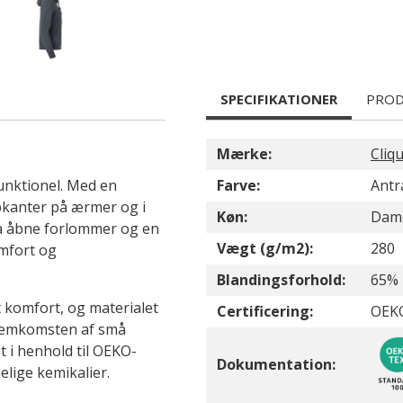
SPECIFIKATIONER
PROD
Mærke:
Cliq
unktionel. Med en
Farve:
Antr
bkanter på ærmer og i
Køn:
Dam
så åbne forlommer og en
Vægt (g/m2):
280
omfort og
Blandingsforhold:
65% 
t komfort, og materialet
Certificering:
OEK
 fremkomsten af små
t i henhold til OEKO-
Dokumentation:
elige kemikalier.