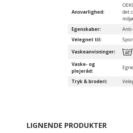
OEKO
Ansvarlighed:
det 
milj
Egenskaber:
Anti-
Velegnet til:
Sport
Vaskeanvisninger:
Vaske- og
Egne
plejeråd:
Tryk & broderi:
Vele
LIGNENDE PRODUKTER