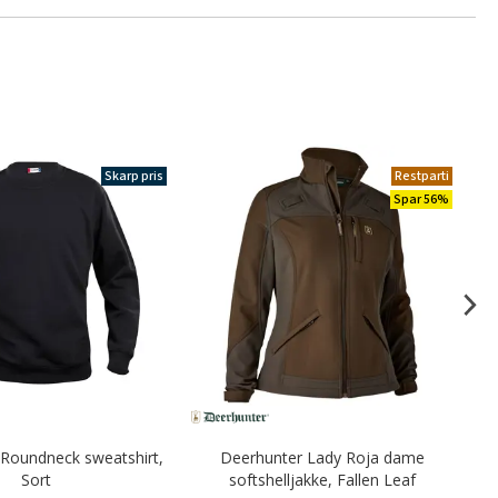
Skarp pris
Restparti
Spar 56%
 Roundneck sweatshirt,
Deerhunter Lady Roja dame
De
Sort
softshelljakke, Fallen Leaf