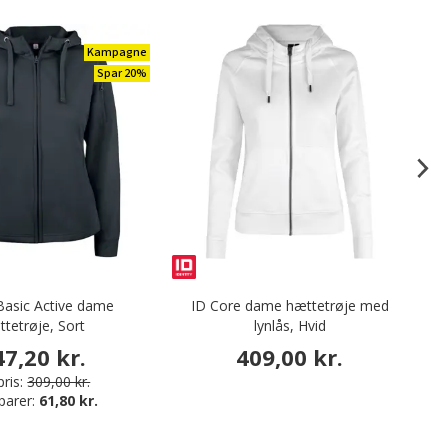
Kampagne
Spar 20%
Basic Active dame
ID Core dame hættetrøje med
G
tetrøje, Sort
lynlås, Hvid
47,20 kr.
409,00 kr.
ris:
309,00 kr.
parer:
61,80 kr.