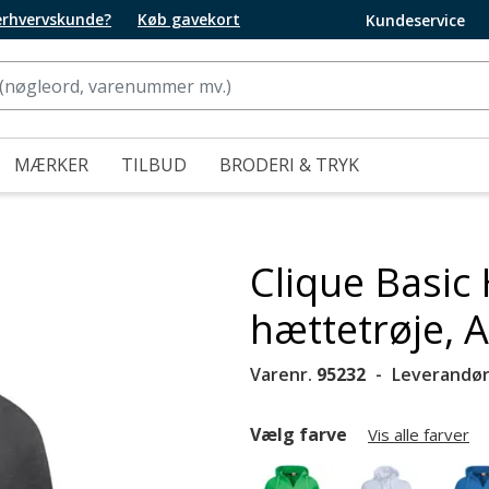
 erhvervskunde?
Køb gavekort
Kundeservice
MÆRKER
TILBUD
BRODERI & TRYK
Clique Basic
hættetrøje, 
Varenr.
95232
Leverandør
Vælg farve
Vis alle farver