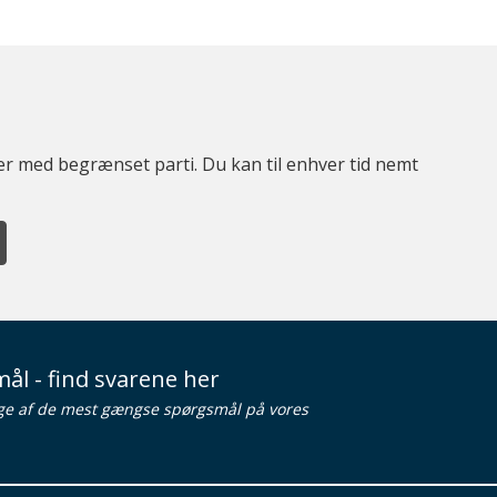
ter med begrænset parti. Du kan til enhver tid nemt
ål - find svarene her
ge af de mest gængse spørgsmål på vores