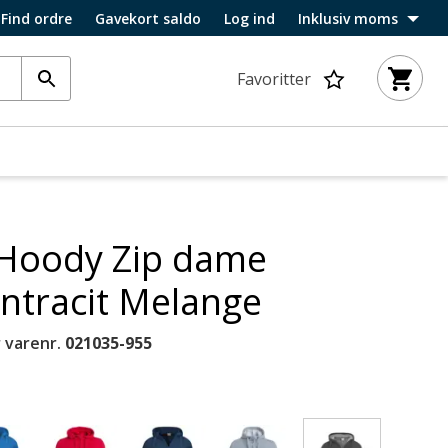
Find ordre
Gavekort saldo
Log ind
Inklusiv moms
Favoritter
 Hoody Zip dame
Antracit Melange
 varenr.
021035-955