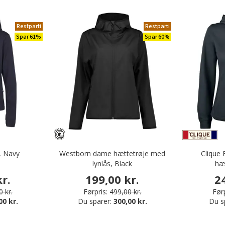
Restparti
Restparti
Spar 61%
Spar 60%
, Navy
Westborn dame hættetrøje med
Clique 
lynlås, Black
hæt
r.
199,00 kr.
2
 kr.
Førpris:
499,00 kr.
Førp
00 kr.
Du sparer:
300,00 kr.
Du s