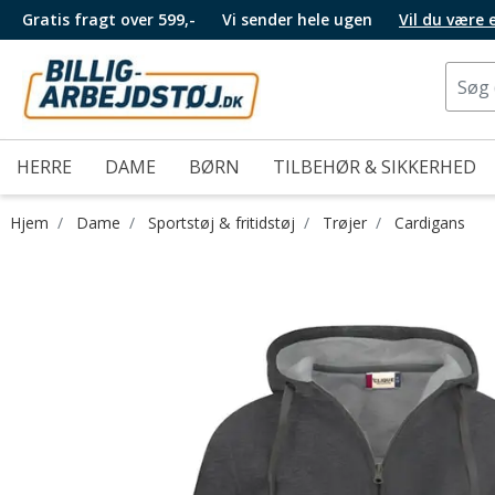
Gratis fragt over 599,-
Vi sender hele ugen
Vil du være
HERRE
DAME
BØRN
TILBEHØR & SIKKERHED
Hjem
Dame
Sportstøj & fritidstøj
Trøjer
Cardigans