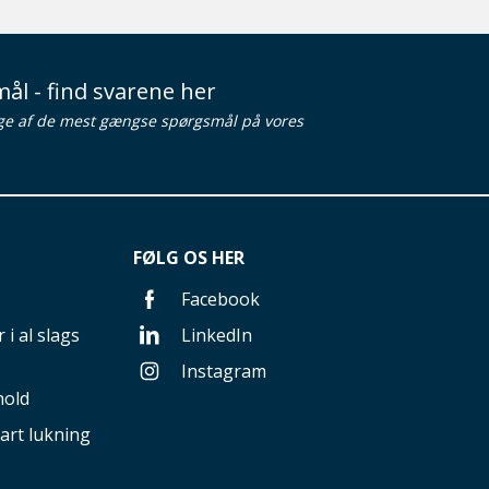
ål - find svarene her
ge af de mest gængse spørgsmål på vores
FØLG OS HER
Facebook
 i al slags
LinkedIn
Instagram
hold
art lukning