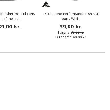
o T-shirt 7514 til børn,
Pitch Stone Performance T-shirt til
C
s gråmeleret
børn, White
39,00 kr.
39,00 kr.
Førpris:
79,00 kr.
Du sparer:
40,00 kr.