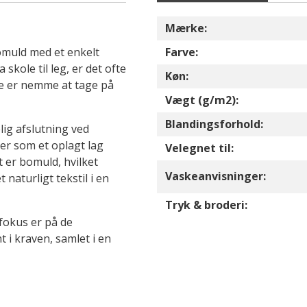
Mærke:
omuld med et enkelt
Farve:
 skole til leg, er det ofte
Køn:
 de er nemme at tage på
Vægt (g/m2):
Blandingsforhold:
lig afslutning ved
er som et oplagt lag
Velegnet til:
t er bomuld, hvilket
Vaskeanvisninger:
t naturligt tekstil i en
Tryk & broderi:
fokus er på de
 i kraven, samlet i en