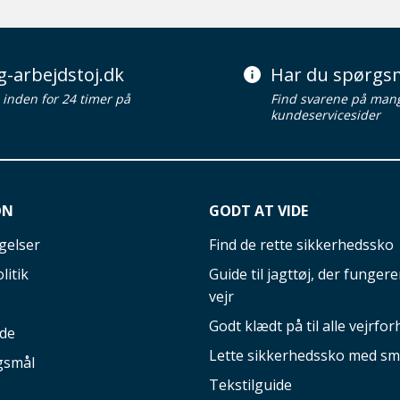
g-arbejdstoj.dk
Har du spørgsm
d inden for 24 timer på
Find svarene på man
kundeservicesider
ON
GODT AT VIDE
gelser
Find de rette sikkerhedssko
litik
Guide til jagttøj, der fungerer
vejr
Godt klædt på til alle vejrfor
ide
Lette sikkerhedssko med sm
gsmål
Tekstilguide