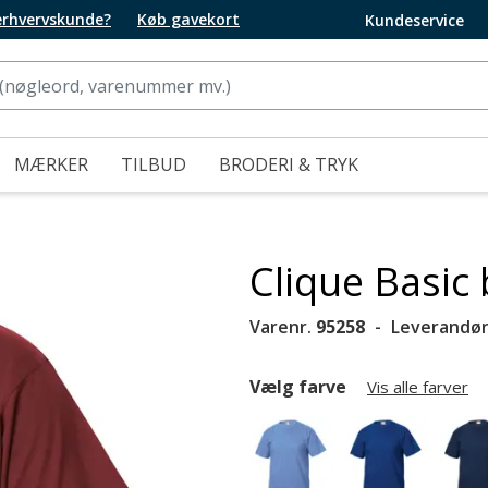
 erhvervskunde?
Køb gavekort
Kundeservice
MÆRKER
TILBUD
BRODERI & TRYK
Clique Basic
Varenr.
95258
Leverandør
Vælg farve
Vis alle farver