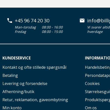
+45 96 74 20 30
info@billi
Man-torsdag
08:00 - 16:00
Vi svarer alti
Fredag
08:00 - 15:00
hverdage
KUNDESERVICE
INFORMATI
Kontakt og ofte stillede spørgsmål
Handelsbetin
Betaling
Persondatapo
Levering og forsendelse
Cookies
Afhentning/butik
Størrelsesgu
Retur, reklamation, gaveombytning
Produktspør
Min konto
Om os