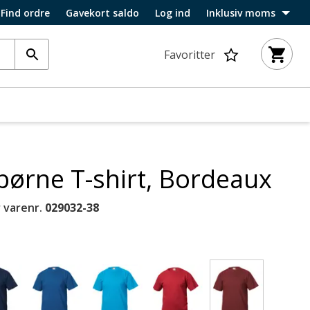
Find ordre
Gavekort saldo
Log ind
Inklusiv moms
Favoritter
 børne T-shirt, Bordeaux
 varenr.
029032-38