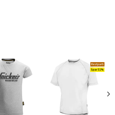
Restparti
Spar 51%