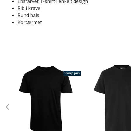
Ensfarvet T-shirt i enkelt design
Rib i krave
Rund hals
Kortærmet
Skarp pris