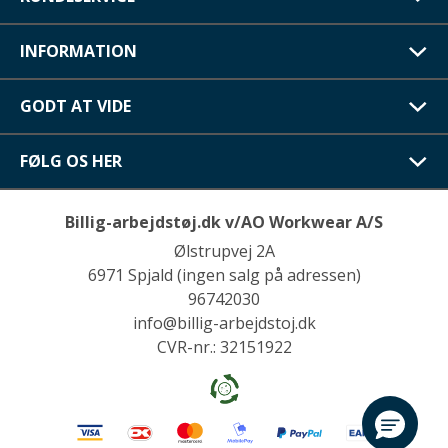
INFORMATION
GODT AT VIDE
FØLG OS HER
Billig-arbejdstøj.dk v/AO Workwear A/S
Ølstrupvej 2A
6971 Spjald (ingen salg på adressen)
96742030
info@billig-arbejdstoj.dk
CVR-nr.: 32151922