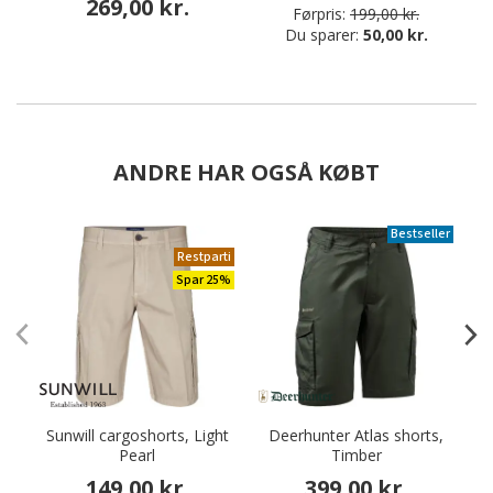
269,00 kr.
Førpris:
199,00 kr.
Du sparer:
50,00 kr.
ANDRE HAR OGSÅ KØBT
Bestseller
Restparti
Spar 25%
Sunwill cargoshorts, Light
Deerhunter Atlas shorts,
Pearl
Timber
149,00 kr.
399,00 kr.