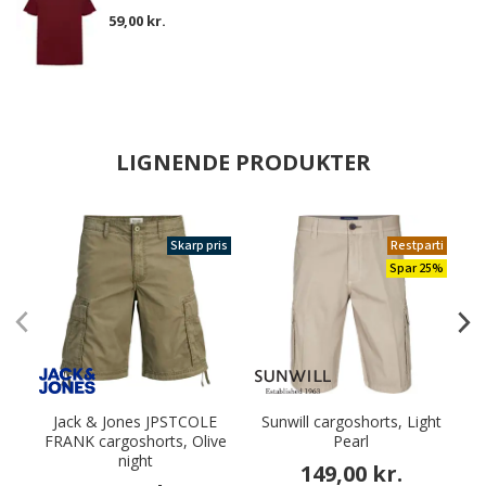
59,00 kr.
LIGNENDE PRODUKTER
Skarp pris
Restparti
Spar 25%
Jack & Jones JPSTCOLE
Sunwill cargoshorts, Light
C
FRANK cargoshorts, Olive
Pearl
night
149,00 kr.