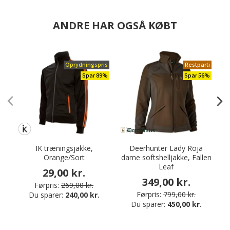
ANDRE HAR OGSÅ KØBT
Oprydningspris
Restparti
Spar 89%
Spar 56%
IK træningsjakke,
Deerhunter Lady Roja
D
Orange/Sort
dame softshelljakke, Fallen
v
Leaf
29,00 kr.
349,00 kr.
Førpris:
269,00 kr.
Førpris:
799,00 kr.
Du sparer:
240,00 kr.
Du sparer:
450,00 kr.