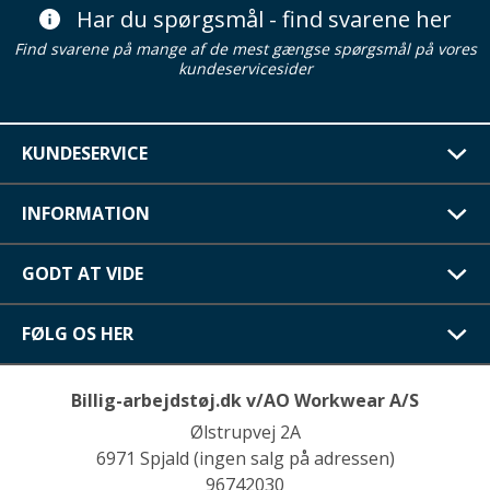
Har du spørgsmål - find svarene her
Find svarene på mange af de mest gængse spørgsmål på vores
kundeservicesider
KUNDESERVICE
INFORMATION
GODT AT VIDE
FØLG OS HER
Billig-arbejdstøj.dk v/AO Workwear A/S
Ølstrupvej 2A
6971 Spjald (ingen salg på adressen)
96742030