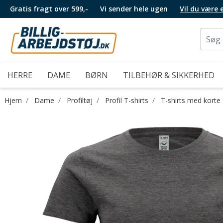
Gratis fragt over 599,-
Vi sender hele ugen
Vil du være
HERRE
DAME
BØRN
TILBEHØR & SIKKERHED
Hjem
Dame
Profiltøj
Profil T-shirts
T-shirts med kort