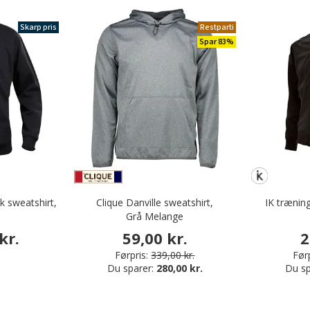
Skarp pris
Restparti
Spar 83%
k sweatshirt,
Clique Danville sweatshirt,
IK trænin
Grå Melange
kr.
59,00 kr.
2
Førpris:
339,00 kr.
Førp
Du sparer:
280,00 kr.
Du sp