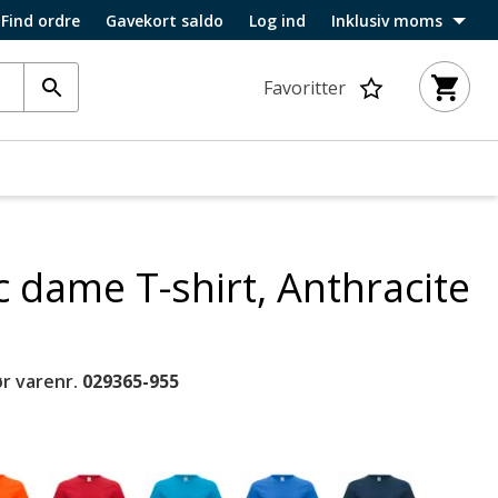
Find ordre
Gavekort saldo
Log ind
Inklusiv moms
Favoritter
c dame T-shirt, Anthracite
r varenr.
029365-955