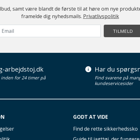
ilbud, samt være blandt de første til at høre om nye produk
framelde dig nyhedsmails.
Privatlivspolitik
TILMELD
g-arbejdstoj.dk
Har du spørgsm
d inden for 24 timer på
Find svarene på man
kundeservicesider
ON
GODT AT VIDE
gelser
Find de rette sikkerhedssko
litik
Guide til jagttøj, der fungerer