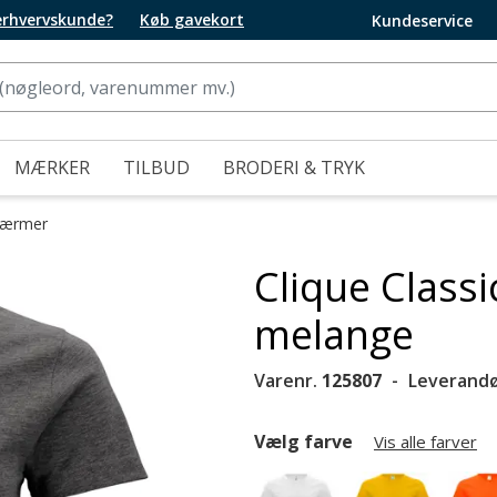
 erhvervskunde?
Køb gavekort
Kundeservice
MÆRKER
TILBUD
BRODERI & TRYK
e ærmer
Clique Classi
melange
Varenr.
125807
Leverandø
Vælg farve
Vis alle farver