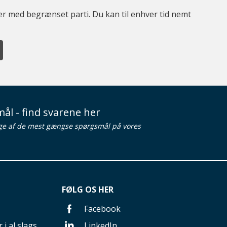
ter med begrænset parti. Du kan til enhver tid nemt
ål - find svarene her
ge af de mest gængse spørgsmål på vores
FØLG OS HER
Facebook
 i al slags
LinkedIn