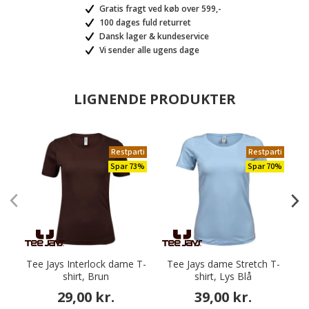
Gratis fragt ved køb over 599,-
100 dages fuld returret
Dansk lager & kundeservice
Vi sender alle ugens dage
LIGNENDE PRODUKTER
Restparti
Restparti
Spar 73%
Spar 70%
Tee Jays Interlock dame T-
Tee Jays dame Stretch T-
V
shirt, Brun
shirt, Lys Blå
29,00 kr.
39,00 kr.