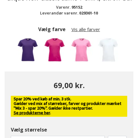
Varenr.
95152
Leverandør varenr.
029361-10
Vælg farve
Vis alle farver
69,00 kr.
Spar 20% ved køb af min. 3 stk.
valgte
Gælder ved mix af størrelser, farver og produkter mærket
"Mix 3 - spar 20%". Gælder ikke restpartier.
Se produkterne her
.
Vælg størrelse