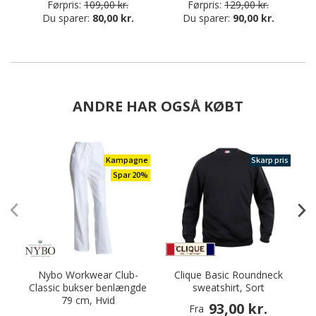
Førpris:
109,00 kr.
Førpris:
129,00 kr.
Du sparer:
80,00 kr.
Du sparer:
90,00 kr.
ANDRE HAR OGSÅ KØBT
Kampagne
Skarp pris
Spar 20%
Nybo Workwear Club-
Clique Basic Roundneck
C
Classic bukser benlængde
sweatshirt, Sort
79 cm, Hvid
93,00 kr.
Fra