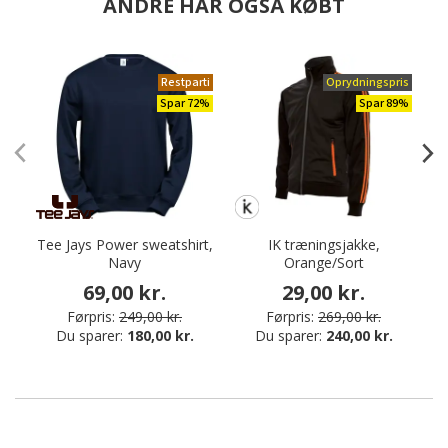
ANDRE HAR OGSÅ KØBT
Restparti
Oprydningspris
Spar 72%
Spar 89%
Tee Jays Power sweatshirt,
IK træningsjakke,
Navy
Orange/Sort
69,00 kr.
29,00 kr.
Førpris:
249,00 kr.
Førpris:
269,00 kr.
Du sparer:
180,00 kr.
Du sparer:
240,00 kr.