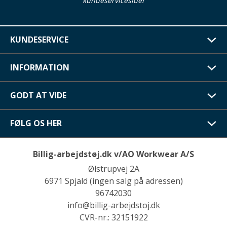
kundeservicesider
KUNDESERVICE
INFORMATION
GODT AT VIDE
FØLG OS HER
Billig-arbejdstøj.dk v/AO Workwear A/S
Ølstrupvej 2A
6971 Spjald (ingen salg på adressen)
96742030
info@billig-arbejdstoj.dk
CVR-nr.: 32151922