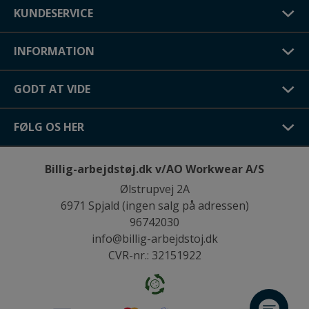
KUNDESERVICE
INFORMATION
GODT AT VIDE
FØLG OS HER
Billig-arbejdstøj.dk v/AO Workwear A/S
Ølstrupvej 2A
6971 Spjald (ingen salg på adressen)
96742030
info@billig-arbejdstoj.dk
CVR-nr.: 32151922