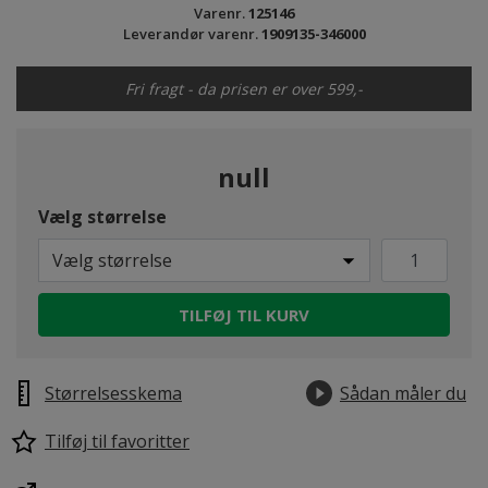
Varenr.
125146
Leverandør varenr.
1909135-346000
Fri fragt - da prisen er over 599,-
null
Vælg størrelse
Vælg størrelse
TILFØJ TIL KURV
Størrelsesskema
Sådan måler du
Tilføj til favoritter