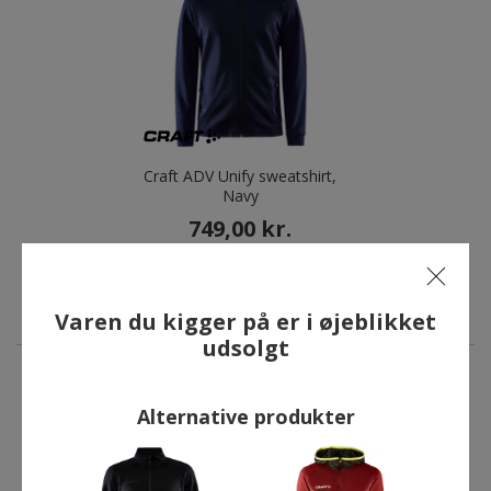
Craft ADV Unify sweatshirt,
Navy
749,00 kr.
Varen du kigger på er i øjeblikket
udsolgt
ANDRE HAR OGSÅ KØBT
Alternative produkter