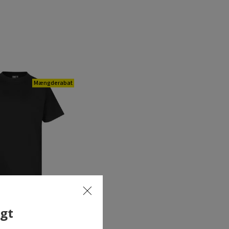
Mængderabat
lgt
me T-shirt, Sort