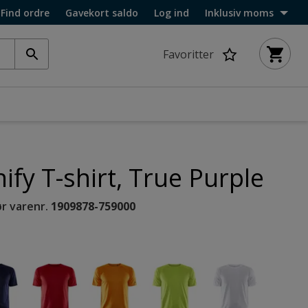
Find ordre
Gavekort saldo
Log ind
Inklusiv moms
Favoritter
ify T-shirt, True Purple
r varenr.
1909878-759000