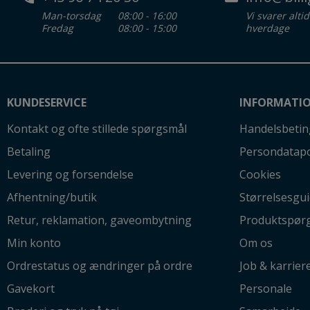
Man-torsdag
08:00 - 16:00
Vi svarer alti
Fredag
08:00 - 15:00
hverdage
KUNDESERVICE
INFORMATI
Kontakt og ofte stillede spørgsmål
Handelsbetin
Betaling
Persondatapo
Levering og forsendelse
Cookies
Afhentning/butik
Størrelsesgu
Retur, reklamation, gaveombytning
Produktspør
Min konto
Om os
Ordrestatus og ændringer på ordre
Job & karrier
Gavekort
Personale