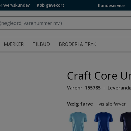
 erhvervskunde?
Køb gavekort
Kundeservice
MÆRKER
TILBUD
BRODERI & TRYK
Craft Core Un
Varenr.
155785
Leverandø
Vælg farve
Vis alle farver