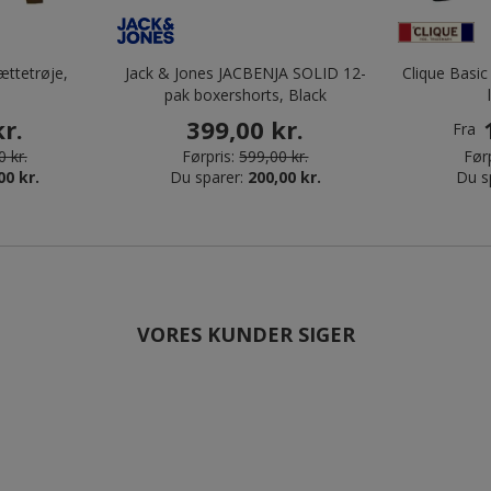
ttetrøje,
Jack & Jones JACBENJA SOLID 12-
Clique Basi
pak boxershorts, Black
r.
399,00 kr.
Fra
 kr.
Førpris:
599,00 kr.
Førp
00 kr.
Du sparer:
200,00 kr.
Du s
VORES KUNDER SIGER