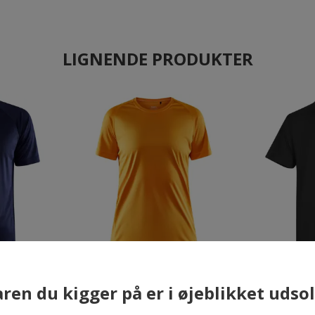
LIGNENDE PRODUKTER
×
ren du kigger på er i øjeblikket udso
hirt, Navy
Craft Core Unify dame T-shirt,
ID T-Ti
Orange