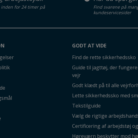
d inden for 24 timer på
Find svarene på man
kundeservicesider
ON
GODT AT VIDE
gelser
Find de rette sikkerhedssko
litik
Guide til jagttøj, der fungerer
vejr
Godt klædt på til alle vejrfor
ide
Lette sikkerhedssko med sm
gsmål
Tekstilguide
Vælg de rigtige arbejdshand
e
Certificering af arbejdstøj o
Høreværn beskytter mod hø