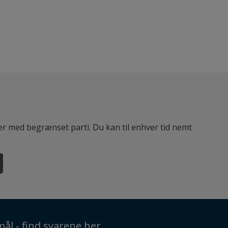
ter med begrænset parti. Du kan til enhver tid nemt
ål - find svarene her