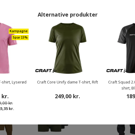
r.
249,00 kr.
Fra
Alternative produkter
Kampagne
Spar 15%
ANDRE HAR OGSÅ KØBT
Restparti
Restparti
-shirt, Lyserød
Craft Core Unify dame T-shirt, Rift
Craft Squad 2.
Spar 70%
Spar 33%
shirt, 
 kr.
249,00 kr.
189
,00 kr.
25,35 kr.