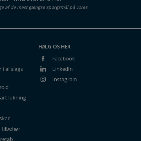
ge af de mest gængse spørgsmål på vores
FØLG OS HER
Facebook
 i al slags
LinkedIn
Instagram
hold
art lukning
sker
g tilbehør
retab