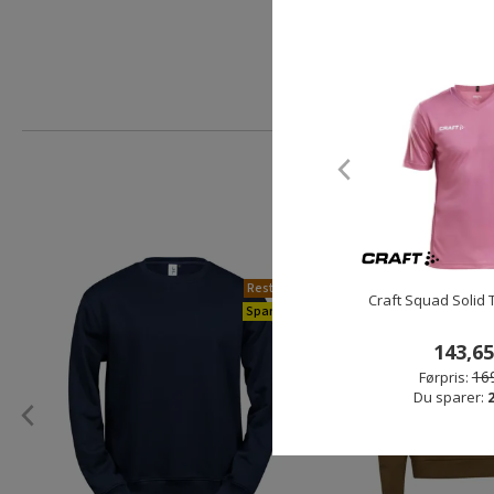
249,00 k
Restparti
Craft Squad Solid T
Spar 72%
143,65
169
Førpris:
Du sparer: