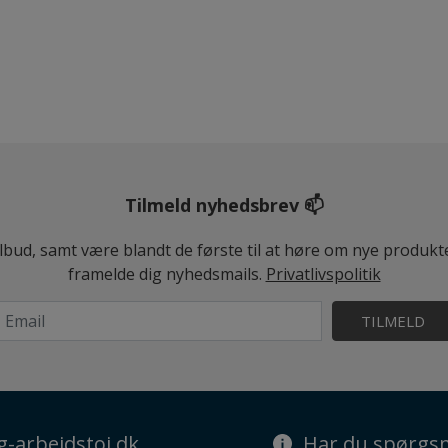
Tilmeld nyhedsbrev 📫
ilbud, samt være blandt de første til at høre om nye produk
framelde dig nyhedsmails.
Privatlivspolitik
TILMELD
g-arbejdstoj.dk
Har du spørgsm