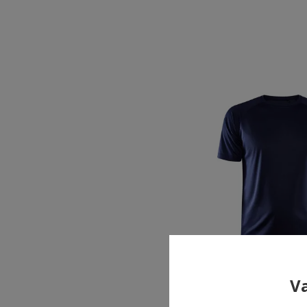
Va
Craft Core Unify T-s