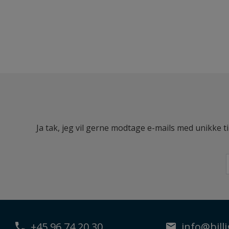
Ja tak, jeg vil gerne modtage e-mails med unikke t
+45 96 74 20 30
info@billi