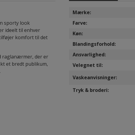
Mærke:
en sporty look
Farve:
r ideelt til enhver
Køn:
ilføjer komfort til det
Blandingsforhold:
Ansvarlighed:
d raglanærmer, der er
kt et bredt publikum,
Velegnet til:
.
Vaskeanvisninger:
Tryk & broderi: