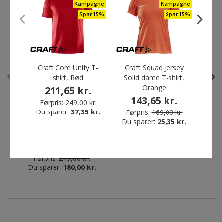
ANDRE HAR OGSÅ KØBT
Kampagne
Kampagne
Spar 15%
Spar 15%
Bestseller
Restparti
Mix 3 - spar 20%
Spar 72%
Craft Core Unify T-
Craft Squad Jersey
C
shirt, Rød
Solid dame T-shirt,
Contr
Orange
Bri
211,65 kr.
143,65 kr.
1
Førpris:
249,00 kr.
Du sparer:
37,35 kr.
Førpris:
169,00 kr.
Du sparer:
25,35 kr.
Tee Jays Power sweatshirt,
ID hættetrøje, Sort
Navy
249,00 kr.
Fra
69,00 kr.
Førpris:
249,00 kr.
Du sparer:
180,00 kr.