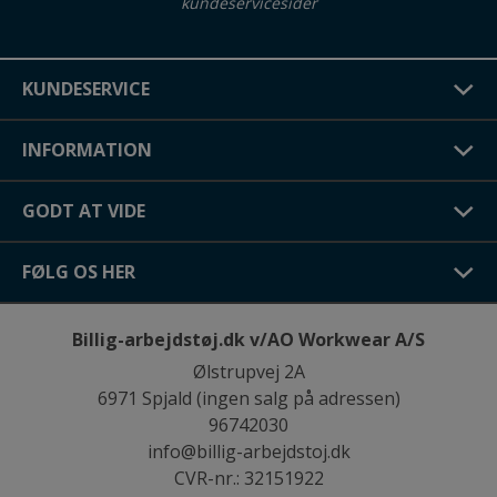
kundeservicesider
KUNDESERVICE
INFORMATION
GODT AT VIDE
FØLG OS HER
Billig-arbejdstøj.dk v/AO Workwear A/S
Ølstrupvej 2A
6971 Spjald (ingen salg på adressen)
96742030
info@billig-arbejdstoj.dk
CVR-nr.: 32151922